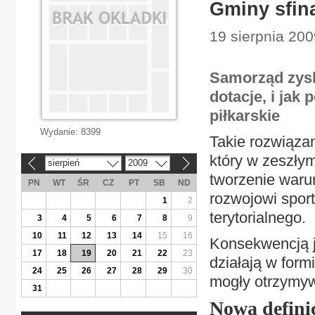
Gminy sfin
19 sierpnia 200
Samorząd zysk
dotacje, i jak
piłkarskie
Wydanie:
8399
Takie rozwiązan
który w zeszłym
sierpień
2009
«
»
tworzenie waru
PN
WT
ŚR
CZ
PT
SB
ND
rozwojowi spor
1
2
terytorialnego.
3
4
5
6
7
8
9
10
11
12
13
14
15
16
Konsekwencją je
17
18
19
20
21
22
23
działają w form
24
25
26
27
28
29
30
mogły otrzymy
31
Nowa definic