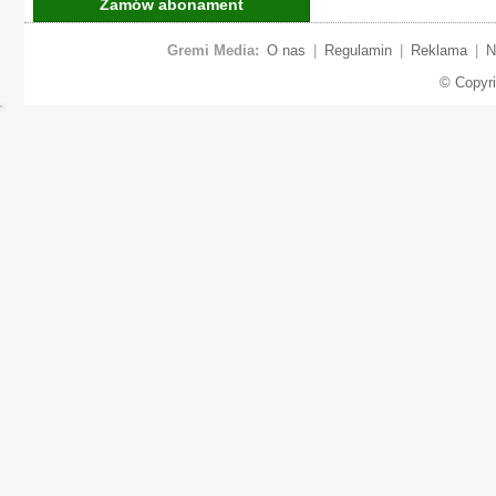
Zamów abonament
Gremi Media:
O nas
|
Regulamin
|
Reklama
|
N
© Copyr