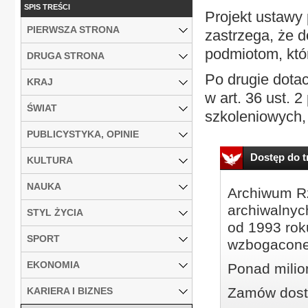
SPIS TREŚCI
Projekt ustawy 
PIERWSZA STRONA
zastrzega, że 
podmiotom, któr
DRUGA STRONA
Po drugie dota
KRAJ
w art. 36 ust. 
ŚWIAT
szkoleniowych, 
PUBLICYSTYKA, OPINIE
Dostęp do tr
KULTURA
NAUKA
Archiwum Rz
archiwalnyc
STYL ŻYCIA
od 1993 roku
SPORT
wzbogacone
EKONOMIA
Ponad milio
Zamów dostę
KARIERA I BIZNES