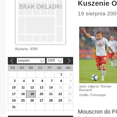
Kuszenie O
19 sierpnia 200
Wydanie:
8399
sierpień
2009
«
»
PN
WT
ŚR
CZ
PT
SB
ND
1
2
3
4
5
6
7
8
9
autor zdjęcia: Roman
10
11
12
13
14
15
16
Bosiacki
17
18
19
20
21
22
23
źródło: Fotorzepa
24
25
26
27
28
29
30
31
Mouscron do FC