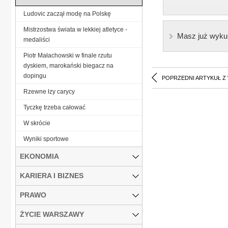
Ludovic zaczął modę na Polskę
Mistrzostwa świata w lekkiej atletyce -
Masz już wyku
medaliści
Piotr Małachowski w finale rzutu
dyskiem, marokański biegacz na
dopingu
POPRZEDNI ARTYKUŁ Z
Rzewne łzy carycy
Tyczkę trzeba całować
W skrócie
Wyniki sportowe
EKONOMIA
KARIERA I BIZNES
PRAWO
ŻYCIE WARSZAWY