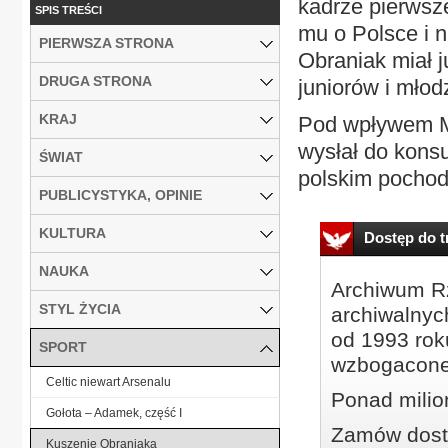
kadrze pierwsze
SPIS TREŚCI
mu o Polsce i 
PIERWSZA STRONA
Obraniak miał j
DRUGA STRONA
juniorów i młod
KRAJ
Pod wpływem Mar
wysłał do kons
ŚWIAT
polskim pochodz
PUBLICYSTYKA, OPINIE
KULTURA
Dostęp do tr
NAUKA
Archiwum Rz
STYL ŻYCIA
archiwalnyc
od 1993 roku
SPORT
wzbogacone
Celtic niewart Arsenalu
Ponad milio
Gołota – Adamek, część I
Zamów dostę
Kuszenie Obraniaka