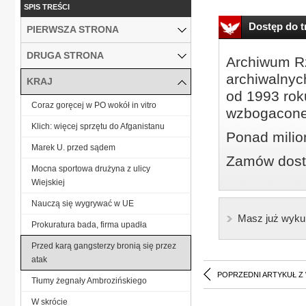
SPIS TREŚCI
Dostęp do tr
PIERWSZA STRONA
DRUGA STRONA
Archiwum Rz
archiwalnyc
KRAJ
od 1993 roku
Coraz goręcej w PO wokół in vitro
wzbogacone
Klich: więcej sprzętu do Afganistanu
Ponad milio
Marek U. przed sądem
Zamów dostę
Mocna sportowa drużyna z ulicy
Wiejskiej
Nauczą się wygrywać w UE
Masz już wyku
Prokuratura bada, firma upadła
Przed karą gangsterzy bronią się przez
atak
POPRZEDNI ARTYKUŁ Z
Tłumy żegnały Ambrozińskiego
W skrócie