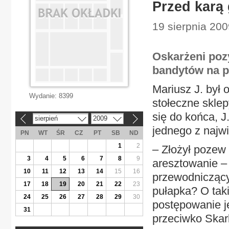
Przed karą 
19 sierpnia 200
Oskarżeni poz
bandytów na p
Mariusz J. był
Wydanie:
8399
stołeczne sklep
się do końca, J
sierpień
2009
«
»
jednego z naj
PN
WT
ŚR
CZ
PT
SB
ND
1
2
– Złożył pozew
3
4
5
6
7
8
9
aresztowanie –
10
11
12
13
14
15
16
przewodniczący
17
18
19
20
21
22
23
pułapka? O tak
24
25
26
27
28
29
30
postępowanie j
31
przeciwko Skar