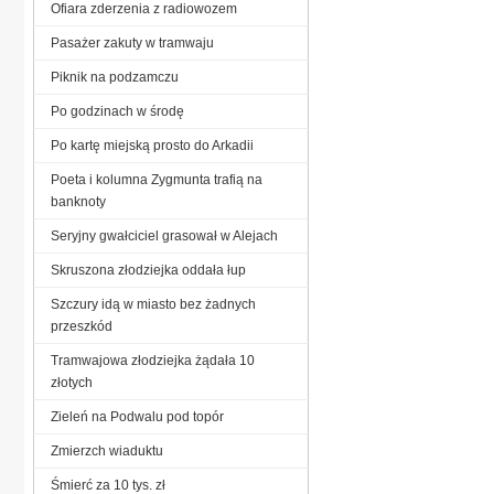
Ofiara zderzenia z radiowozem
Pasażer zakuty w tramwaju
Piknik na podzamczu
Po godzinach w środę
Po kartę miejską prosto do Arkadii
Poeta i kolumna Zygmunta trafią na
banknoty
Seryjny gwałciciel grasował w Alejach
Skruszona złodziejka oddała łup
Szczury idą w miasto bez żadnych
przeszkód
Tramwajowa złodziejka żądała 10
złotych
Zieleń na Podwalu pod topór
Zmierzch wiaduktu
Śmierć za 10 tys. zł