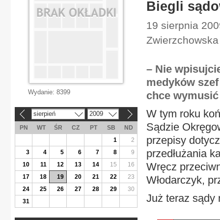
Biegli sądo
19 sierpnia 20
Zwierzchowska
– Nie wpisujci
medyków szef 
Wydanie:
8399
chce wymusić 
W tym roku koń
sierpień
2009
«
»
Sądzie Okręgow
PN
WT
ŚR
CZ
PT
SB
ND
przepisy dotyc
1
2
przedłużania ka
3
4
5
6
7
8
9
Wręcz przeciwn
10
11
12
13
14
15
16
17
18
19
20
21
22
23
Włodarczyk, pr
24
25
26
27
28
29
30
Już teraz sądy 
31