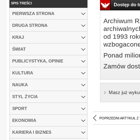
SPIS TREŚCI
Dostęp do tr
PIERWSZA STRONA
Archiwum Rz
DRUGA STRONA
archiwalnyc
od 1993 roku
KRAJ
wzbogacone
ŚWIAT
Ponad milio
PUBLICYSTYKA, OPINIE
Zamów dostę
KULTURA
NAUKA
Masz już wyku
STYL ŻYCIA
SPORT
POPRZEDNI ARTYKUŁ Z
EKONOMIA
KARIERA I BIZNES