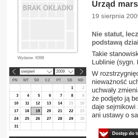
Urząd mars
19 sierpnia 200
Nie statut, le
podstawą dzia
Takie stanowis
Wydanie:
8399
Lublinie (sygn. 
sierpień
2009
W rozstrzygnię
«
»
PN
WT
ŚR
CZ
PT
SB
ND
nieważność uch
1
2
uchwały zmieni
3
4
5
6
7
8
9
że podjęto ją 
10
11
12
13
14
15
16
daje sejmikowi
17
18
19
20
21
22
23
ani ustawy o sa
24
25
26
27
28
29
30
31
Dostęp do tr