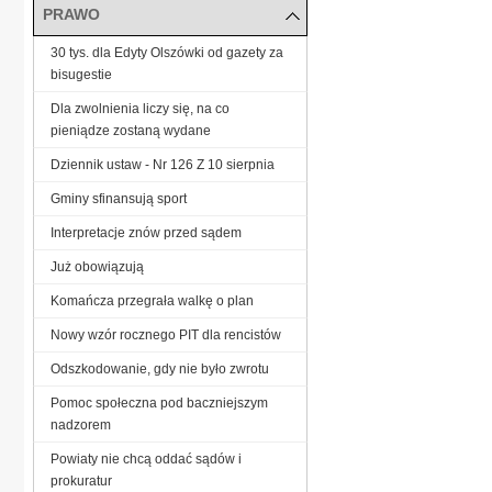
PRAWO
30 tys. dla Edyty Olszówki od gazety za
bisugestie
Dla zwolnienia liczy się, na co
pieniądze zostaną wydane
Dziennik ustaw - Nr 126 Z 10 sierpnia
Gminy sfinansują sport
Interpretacje znów przed sądem
Już obowiązują
Komańcza przegrała walkę o plan
Nowy wzór rocznego PIT dla rencistów
Odszkodowanie, gdy nie było zwrotu
Pomoc społeczna pod baczniejszym
nadzorem
Powiaty nie chcą oddać sądów i
prokuratur