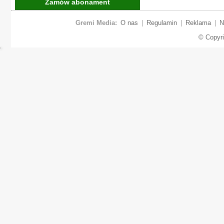
Zamów abonament
Gremi Media:
O nas
|
Regulamin
|
Reklama
|
N
© Copyr