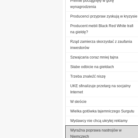
Premie pociągnęły w górę
wynagrodzenia
Producenci przypraw zyskują w kryzysie
Producent mebli Black Red White trafi
na giełdę?
Rząd zamierza skorzystać z zaufania
inwestorów
Szwajcaria coraz mniej tajna
Słabe odbicie na giełdach
Trzeba znaleźć niszę
UKE sfinalizuje przetarg na socjalny
Internet
W skrócie
Wielka gotówka tajemniczego Surgutu
Wydawcy nie chcą ukrytej reklamy
Wyraźna poprawa nastrojów w
Niemczech