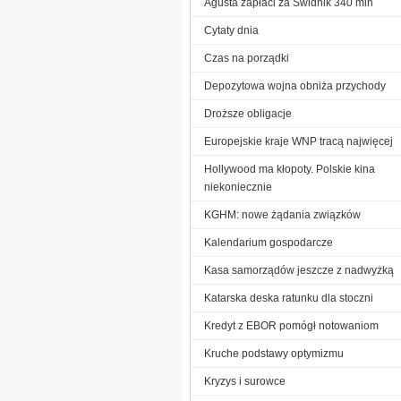
Agusta zapłaci za Świdnik 340 mln
Cytaty dnia
Czas na porządki
Depozytowa wojna obniża przychody
Droższe obligacje
Europejskie kraje WNP tracą najwięcej
Hollywood ma kłopoty. Polskie kina
niekoniecznie
KGHM: nowe żądania związków
Kalendarium gospodarcze
Kasa samorządów jeszcze z nadwyżką
Katarska deska ratunku dla stoczni
Kredyt z EBOR pomógł notowaniom
Kruche podstawy optymizmu
Kryzys i surowce