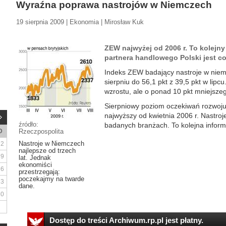
Wyraźna poprawa nastrojów w Niemczech
19 sierpnia 2009 | Ekonomia | Mirosław Kuk
ZEW najwyżej od 2006 r. To kolejn
partnera handlowego Polski jest co
Indeks ZEW badający nastroje w niem
sierpniu do 56,1 pkt z 39,5 pkt w lipc
wzrostu, ale o ponad 10 pkt mniejsze
Sierpniowy poziom oczekiwań rozwoju 
najwyższy od kwietnia 2006 r. Nastroj
źródło:
badanych branżach. To kolejna inform
D
Rzeczpospolita
Nastroje w Niemczech
2
najlepsze od trzech
9
lat. Jednak
ekonomiści
16
przestrzegają:
poczekajmy na twarde
23
dane.
30
Dostęp do treści Archiwum.rp.pl jest płatny.