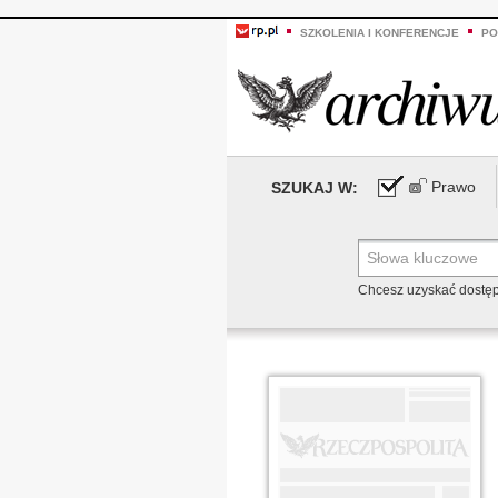
SZKOLENIA I KONFERENCJE
PO
Prawo
SZUKAJ W:
Chcesz uzyskać dostę