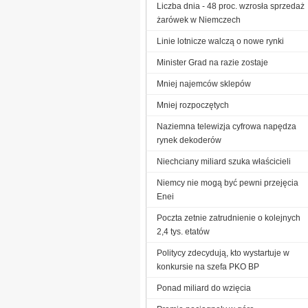
Liczba dnia - 48 proc. wzrosła sprzedaż
żarówek w Niemczech
Linie lotnicze walczą o nowe rynki
Minister Grad na razie zostaje
Mniej najemców sklepów
Mniej rozpoczętych
Naziemna telewizja cyfrowa napędza
rynek dekoderów
Niechciany miliard szuka właścicieli
Niemcy nie mogą być pewni przejęcia
Enei
Poczta zetnie zatrudnienie o kolejnych
2,4 tys. etatów
Politycy zdecydują, kto wystartuje w
konkursie na szefa PKO BP
Ponad miliard do wzięcia