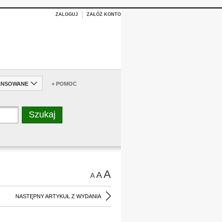
ZALOGUJ
ZAŁÓŻ KONTO
ANSOWANE
+ POMOC
A
A
A
NASTĘPNY ARTYKUŁ Z WYDANIA