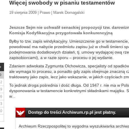
Więcej swobody w pisaniu testamentów
19 sierpnia 2009 | Prawo | Marek Domagalski
Jeszcze Sejm nie uchwalił senackiej propozycji tzw. darowiz
Komisja Kodyfikacyjna przygotowała konkurencyjną
Byłby to tzw. zapis windykacyjny. Umieszczenie go w testamencie
powodować ma nabycie przedmiotu zapisu już w chwili śmierci s
podejmowania dodatkowych działań, tj. umowy wydającej ową rze
zapisobiorcami), a w razie sporu – procesu o jej wydanie.
Zdaniem adwokata Zygmunta Olchowicza, specjalisty od spadków,
ale wymaga to procesu, a ponadto gdy zapis obejmuje znaczną c
D
traktowany jako zapis, lecz jako wskazanie, w jakich częściach zma
2
To jednak droga pośrednia i dość długa. Od 1947 r. nie ma w Po
9
dysponowania w testamencie konkretnymi składnikami majątku. 
w...
16
23
30
Dostęp do treści Archiwum.rp.pl jest płatny.
Archiwum Rzeczpospolitej to wygodna wyszukiwarka archiw