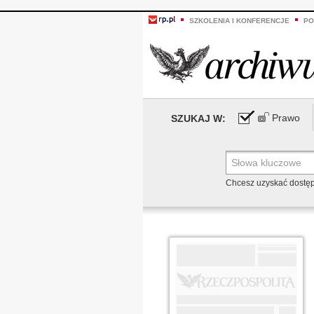
SZKOLENIA I KONFERENCJE
PO
Prawo
SZUKAJ W:
Chcesz uzyskać dostę