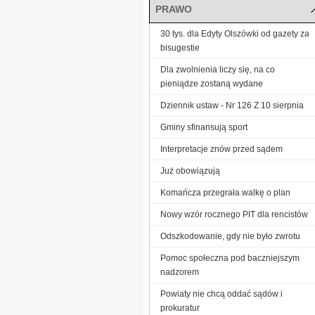
PRAWO
30 tys. dla Edyty Olszówki od gazety za
bisugestie
Dla zwolnienia liczy się, na co
pieniądze zostaną wydane
Dziennik ustaw - Nr 126 Z 10 sierpnia
Gminy sfinansują sport
Interpretacje znów przed sądem
Już obowiązują
Komańcza przegrała walkę o plan
Nowy wzór rocznego PIT dla rencistów
Odszkodowanie, gdy nie było zwrotu
Pomoc społeczna pod baczniejszym
nadzorem
Powiaty nie chcą oddać sądów i
prokuratur