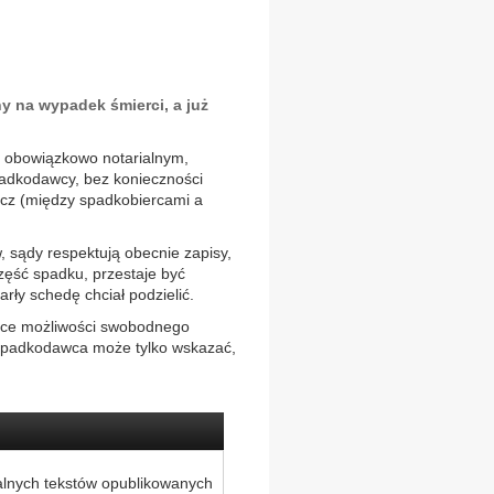
ny na wypadek śmierci, a już
, obowiązkowo notarialnym,
padkodawcy, bez konieczności
cz (między spadkobiercami a
 sądy respektują obecnie zapisy,
zęść spadku, przestaje być
rły schedę chciał podzielić.
lsce możliwości swobodnego
Spadkodawca może tylko wskazać,
alnych tekstów opublikowanych