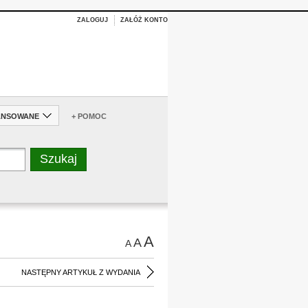
ZALOGUJ
ZAŁÓŻ KONTO
ANSOWANE
+ POMOC
A
A
A
NASTĘPNY ARTYKUŁ Z WYDANIA