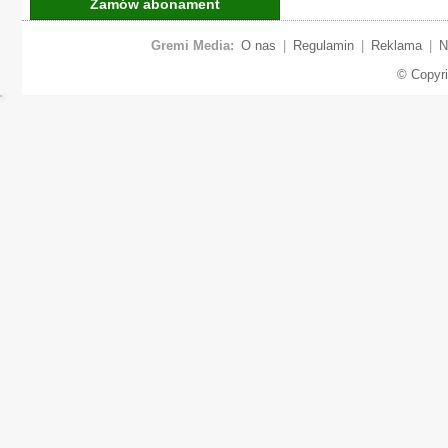
Zamów abonament
Gremi Media:
O nas
|
Regulamin
|
Reklama
|
N
© Copyr