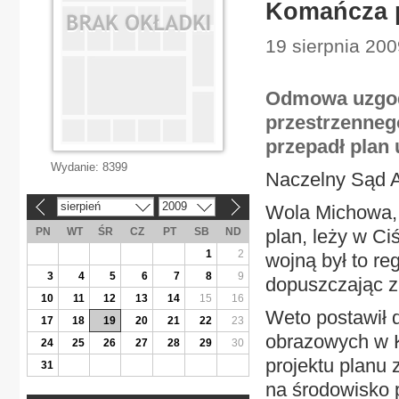
Komańcza p
19 sierpnia 200
Odmowa uzgod
przestrzenneg
przepadł pla
Wydanie:
8399
Naczelny Sąd Ad
sierpień
2009
Wola Michowa, 
«
»
PN
WT
ŚR
CZ
PT
SB
ND
plan, leży w C
1
2
wojną był to re
3
4
5
6
7
8
9
dopuszczając z
10
11
12
13
14
15
16
Weto postawił 
17
18
19
20
21
22
23
obrazowych w K
24
25
26
27
28
29
30
projektu planu
31
na środowisko 