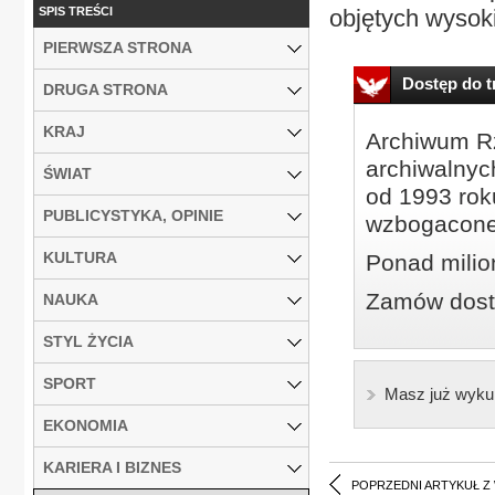
SPIS TREŚCI
objętych wysok
PIERWSZA STRONA
Dostęp do tr
DRUGA STRONA
KRAJ
Archiwum Rz
archiwalnyc
ŚWIAT
od 1993 roku
PUBLICYSTYKA, OPINIE
wzbogacone
KULTURA
Ponad milio
Zamów dostę
NAUKA
STYL ŻYCIA
SPORT
Masz już wyku
EKONOMIA
KARIERA I BIZNES
POPRZEDNI ARTYKUŁ Z