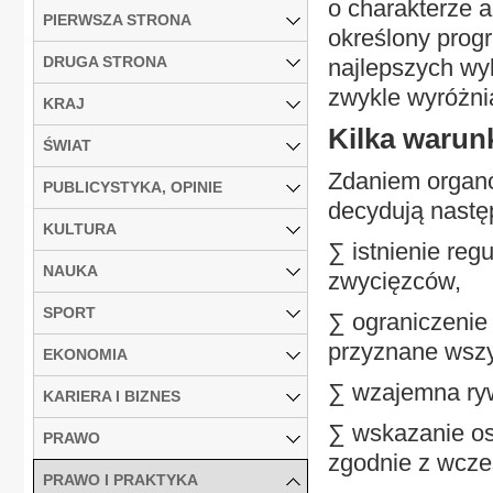
o charakterze 
PIERWSZA STRONA
określony progr
DRUGA STRONA
najlepszych wy
zwykle wyróżni
KRAJ
Kilka waru
ŚWIAT
Zdaniem organó
PUBLICYSTYKA, OPINIE
decydują następ
KULTURA
∑ istnienie reg
NAUKA
zwycięzców,
SPORT
∑ ograniczenie
przyznane wszy
EKONOMIA
∑ wzajemna ryw
KARIERA I BIZNES
∑ wskazanie os
PRAWO
zgodnie z wcze
PRAWO I PRAKTYKA