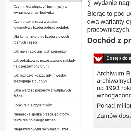
∑ wydanie nagr
Czy można ulepszyć inwestycję w
Biorąc to pod 
wynajmowanym budynku
dwa warianty o
Czy od czynszu za wynajem
lokomotywy trzeba pobrać podatek
pracowniczych.
Dla komornika ująć trzeba z dwóch
Dochód z pra
różnych części
Jak nie stracić unijnych pieniędzy
Dostęp do tr
Jak potraktować pozostawione nakłady
na dzierżawiony grunt
Archiwum Rz
Jak rozliczyć koszty, gdy inwestor
archiwalnyc
zrezygnuje z budowy
od 1993 roku
Jaka wartość papierów z wątpliwych
wzbogacone
źródeł
Ponad milio
Konkurs dla czytelników
Niemiecka spółka przedsiębiorców
Zamów dostę
także dla polskiego biznesu
Nieprawidłowymi rachunkami szef