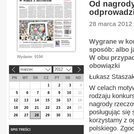
Od nagrody
odprowadzi
28 marca 2012 |
Wygrane w ko
sposób: albo j
W obu przypad
Wydanie:
9194
obowiązki
marzec
2012
«
»
Łukasz Stasza
PN
WT
ŚR
CZ
PT
SB
ND
1
2
3
4
W celach motyw
5
6
7
8
9
10
11
rodzaju konkur
12
13
14
15
16
17
18
nagrody rzeczo
19
20
21
22
23
24
25
posługując się 
26
27
28
29
30
31
korzystamy z og
polskiego. Zgod
SPIS TREŚCI