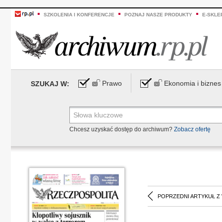
SZKOLENIA I KONFERENCJE
POZNAJ NASZE PRODUKTY
E-SKLE
Prawo
Ekonomia i biznes
SZUKAJ W:
Chcesz uzyskać dostęp do archiwum?
Zobacz ofertę
POPRZEDNI ARTYKUŁ Z