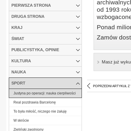
archiwalnyc
PIERWSZA STRONA
od 1993 roku
wzbogacone
DRUGA STRONA
Ponad milio
KRAJ
Zamów dostę
ŚWIAT
PUBLICYSTYKA, OPINIE
KULTURA
Masz już wyku
NAUKA
SPORT
POPRZEDNI ARTYKUŁ Z
Justyna po operacji: nauka cierpliwości
Real pozdrawia Barcelonę
To była miłość, niczego nie żałuję
W skrócie
Zieliński zwolniony