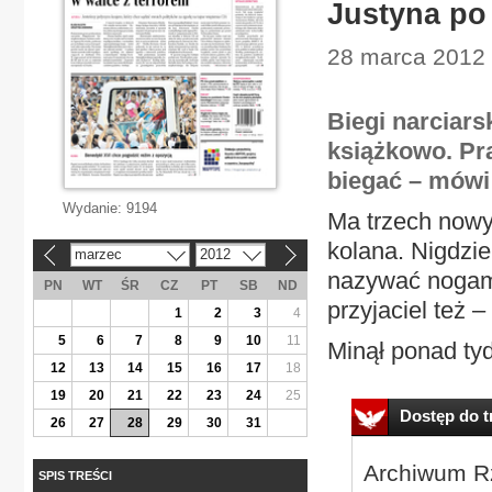
Justyna po 
28 marca 2012 
Biegi narciarsk
książkowo. Pr
biegać – mówi
Wydanie:
9194
Ma trzech nowyc
kolana. Nigdzie
marzec
2012
«
»
nazywać nogami
PN
WT
ŚR
CZ
PT
SB
ND
przyjaciel też –
1
2
3
4
5
6
7
8
9
10
11
Minął ponad tyd
12
13
14
15
16
17
18
19
20
21
22
23
24
25
Dostęp do tr
26
27
28
29
30
31
Archiwum Rz
SPIS TREŚCI