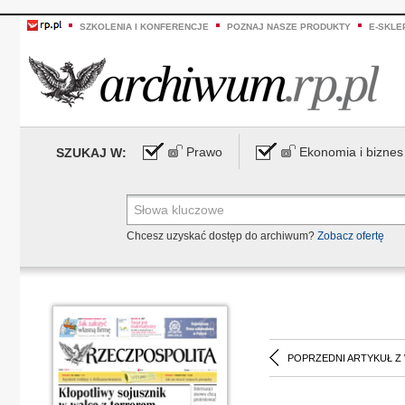
SZKOLENIA I KONFERENCJE
POZNAJ NASZE PRODUKTY
E-SKLE
Prawo
Ekonomia i biznes
SZUKAJ W:
Chcesz uzyskać dostęp do archiwum?
Zobacz ofertę
POPRZEDNI ARTYKUŁ Z