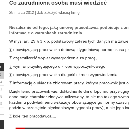
Co zatrudniona osoba musi wiedzieć
28 marca 2012 | Jak założyć własną firmę
Niezależnie od tego, jaką umowę pracodawca podpisuje z 
informację o warunkach zatrudnienia
W myśl art. 29 § 3 k.p. podstawowy zakres tych danych ma zawie
∑ obowiązującą pracownika dobową i tygodniową normę czasu pr
∑ częstotliwość wypłat wynagrodzenia za pracę,
∑ wymiar przysługującego ur- lopu wypoczynkowego,
∑ obowiązującą pracownika długość okresu wypowiedzenia,
D
4
∑ informację o układzie zbiorowym pracy, którym pracownik jest ob
11
Dzięki temu pracownik wie, dokładnie ile dni urlopu mu przysługu
18
dane mają charakter zindywidualizowany, to nie ma takiego wymog
każdemu podwładnemu wskazuje obowiązujące go normy czasu pra
25
godzin w przeciętnie pięciodniowym tygodniu pracy), a nie jego i
Z kolei ten pracodawca,...