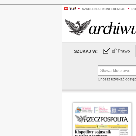
SZKOLENIA I KONFERENCJE
PO
Prawo
SZUKAJ W:
Chcesz uzyskać dostę