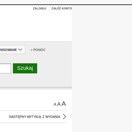
ZALOGUJ
ZAŁÓŻ KONTO
ANSOWANE
+ POMOC
A
A
A
NASTĘPNY ARTYKUŁ Z WYDANIA