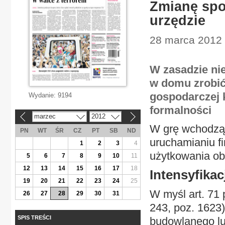
Zmianę spo
urzędzie
28 marca 2012 
W zasadzie ni
w domu zrobić 
gospodarczej 
Wydanie:
9194
formalności
marzec
2012
«
»
W grę wchodzą 
PN
WT
ŚR
CZ
PT
SB
ND
uruchamianiu f
1
2
3
4
użytkowania ob
5
6
7
8
9
10
11
12
13
14
15
16
17
18
Intensyfika
19
20
21
22
23
24
25
W myśl art. 71 
26
27
28
29
30
31
243, poz. 1623
SPIS TREŚCI
budowlanego lu