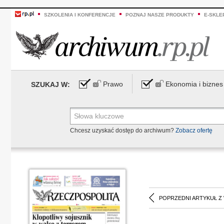
SZKOLENIA I KONFERENCJE
POZNAJ NASZE PRODUKTY
E-SKLE
Prawo
Ekonomia i biznes
SZUKAJ W:
Chcesz uzyskać dostęp do archiwum?
Zobacz ofertę
POPRZEDNI ARTYKUŁ Z