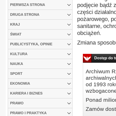
podjęcie bądź 
PIERWSZA STRONA
części działaln
DRUGA STRONA
pożarowego, po
KRAJ
sanitarne, ochr
obciążeń.
ŚWIAT
Zmiana sposobu
PUBLICYSTYKA, OPINIE
KULTURA
Dostęp do tr
NAUKA
Archiwum Rz
SPORT
archiwalnyc
EKONOMIA
od 1993 roku
wzbogacone
KARIERA I BIZNES
Ponad milio
PRAWO
Zamów dostę
PRAWO I PRAKTYKA