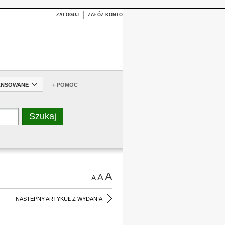
ZALOGUJ
ZAŁÓŻ KONTO
ANSOWANE
+ POMOC
A
A
A
NASTĘPNY ARTYKUŁ Z WYDANIA