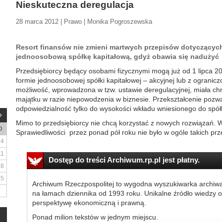
Nieskuteczna deregulacja
28 marca 2012 | Prawo | Monika Pogroszewska
Resort finansów nie zmieni martwych przepisów dotyczących 
jednoosobową spółkę kapitałową, gdyż obawia się nadużyć
Przedsiębiorcy będący osobami fizycznymi mogą już od 1 lipca 20
formie jednoosobowej spółki kapitałowej – akcyjnej lub z ogranic
możliwość, wprowadzona w tzw. ustawie deregulacyjnej, miała ch
majątku w razie niepowodzenia w biznesie. Przekształcenie poz
odpowiedzialność tylko do wysokości wkładu wniesionego do spółk
Mimo to przedsiębiorcy nie chcą korzystać z nowych rozwiązań. 
D
Sprawiedliwości przez ponad pół roku nie było w ogóle takich pr
4
11
Dostęp do treści Archiwum.rp.pl jest płatny.
18
25
Archiwum Rzeczpospolitej to wygodna wyszukiwarka archiw
na łamach dziennika od 1993 roku. Unikalne źródło wiedzy o
perspektywę ekonomiczną i prawną.
Ponad milion tekstów w jednym miejscu.