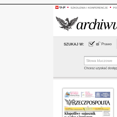
SZKOLENIA I KONFERENCJE
PO
Prawo
SZUKAJ W:
Chcesz uzyskać dostę