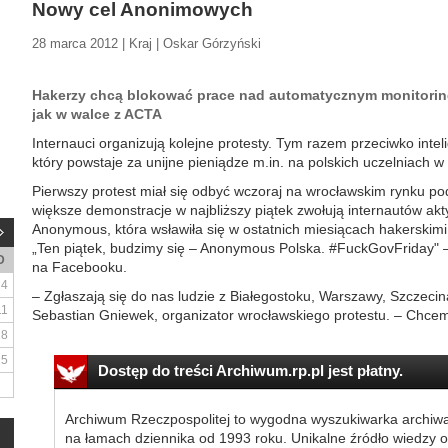
Nowy cel Anonimowych
28 marca 2012 | Kraj | Oskar Górzyński
Hakerzy chcą blokować prace nad automatycznym monitoringi
jak w walce z ACTA
Internauci organizują kolejne protesty. Tym razem przeciwko int
który powstaje za unijne pieniądze m.in. na polskich uczelniach 
Pierwszy protest miał się odbyć wczoraj na wrocławskim rynku pod
większe demonstracje w najbliższy piątek zwołują internautów akt
Anonymous, która wsławiła się w ostatnich miesiącach hakerskimi
„Ten piątek, budzimy się – Anonymous Polska. #FuckGovFriday" – 
D
na Facebooku.
4
– Zgłaszają się do nas ludzie z Białegostoku, Warszawy, Szczecin
11
Sebastian Gniewek, organizator wrocławskiego protestu. – Chcem
18
25
Dostęp do treści Archiwum.rp.pl jest płatny.
Archiwum Rzeczpospolitej to wygodna wyszukiwarka archiw
na łamach dziennika od 1993 roku. Unikalne źródło wiedzy o