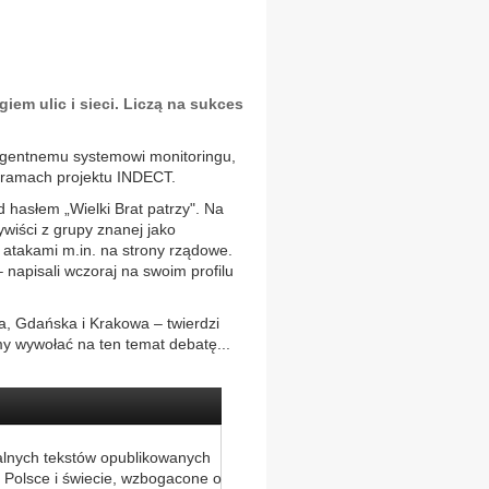
em ulic i sieci. Liczą na sukces
eligentnemu systemowi monitoringu,
w ramach projektu INDECT.
 hasłem „Wielki Brat patrzy". Na
ywiści z grupy znanej jako
 atakami m.in. na strony rządowe.
napisali wczoraj na swoim profilu
a, Gdańska i Krakowa – twierdzi
y wywołać na ten temat debatę...
alnych tekstów opublikowanych
 Polsce i świecie, wzbogacone o