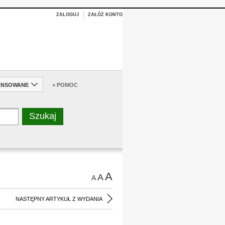
ZALOGUJ
ZAŁÓŻ KONTO
ANSOWANE
+ POMOC
A
A
A
NASTĘPNY ARTYKUŁ Z WYDANIA