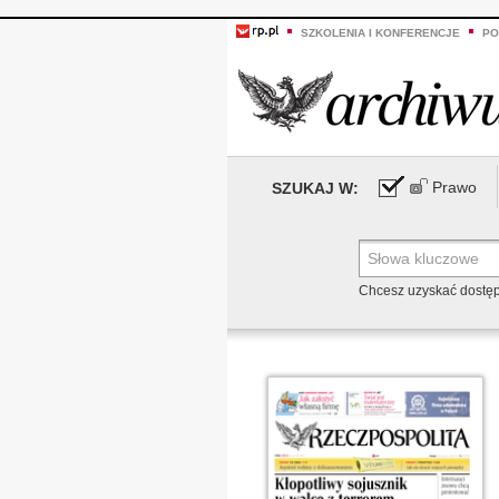
SZKOLENIA I KONFERENCJE
PO
Prawo
SZUKAJ W:
Chcesz uzyskać dostę