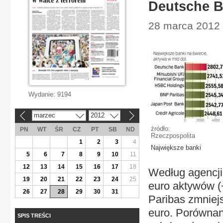
Deutsche B
28 marca 2012 |
Wydanie:
9194
marzec
2012
«
»
źródło:
PN
WT
ŚR
CZ
PT
SB
ND
Rzeczpospolita
1
2
3
4
Największe banki
5
6
7
8
9
10
11
12
13
14
15
16
17
18
Według agencji
19
20
21
22
23
24
25
euro aktywów (
26
27
28
29
30
31
Paribas zmniejs
euro. Porównan
SPIS TREŚCI