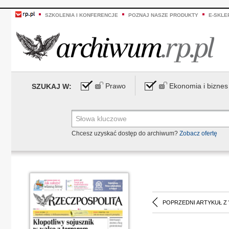
SZKOLENIA I KONFERENCJE
POZNAJ NASZE PRODUKTY
E-SKLE
Prawo
Ekonomia i biznes
SZUKAJ W:
Chcesz uzyskać dostęp do archiwum?
Zobacz ofertę
POPRZEDNI ARTYKUŁ Z