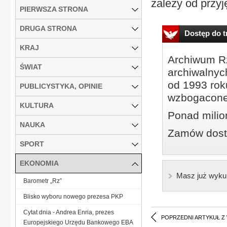
zależy od przyj
PIERWSZA STRONA
DRUGA STRONA
Dostęp do tr
KRAJ
Archiwum Rz
ŚWIAT
archiwalnyc
od 1993 roku
PUBLICYSTYKA, OPINIE
wzbogacone
KULTURA
Ponad milio
NAUKA
Zamów dostę
SPORT
EKONOMIA
Masz już wyku
Barometr „Rz”
Blisko wyboru nowego prezesa PKP
Cytat dnia - Andrea Enria, prezes
POPRZEDNI ARTYKUŁ Z
Europejskiego Urzędu Bankowego EBA