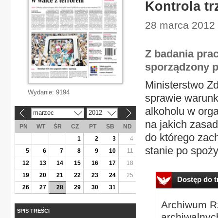
Kontrola tr
28 marca 2012 
Z badania pra
sporządzony p
Ministerstwo Z
Wydanie:
9194
sprawie warun
alkoholu w org
marzec
2012
«
»
na jakich zasa
PN
WT
ŚR
CZ
PT
SB
ND
do którego zac
1
2
3
4
stanie po spoży
5
6
7
8
9
10
11
12
13
14
15
16
17
18
19
20
21
22
23
24
25
Dostęp do tr
26
27
28
29
30
31
Archiwum Rz
SPIS TREŚCI
archiwalnyc