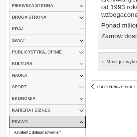
PIERWSZA STRONA
od 1993 roku
wzbogacone
DRUGA STRONA
Ponad milio
KRAJ
Zamów dostę
ŚWIAT
PUBLICYSTYKA, OPINIE
Masz już wyku
KULTURA
NAUKA
SPORT
POPRZEDNI ARTYKUŁ Z
EKONOMIA
KARIERA I BIZNES
PRAWO
Asystent z dofinansowaniem