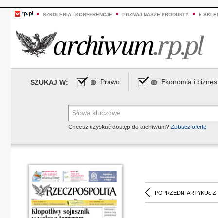
SZKOLENIA I KONFERENCJE
POZNAJ NASZE PRODUKTY
E-SKLE
Prawo
Ekonomia i biznes
SZUKAJ W:
Chcesz uzyskać dostęp do archiwum?
Zobacz ofertę
POPRZEDNI ARTYKUŁ Z