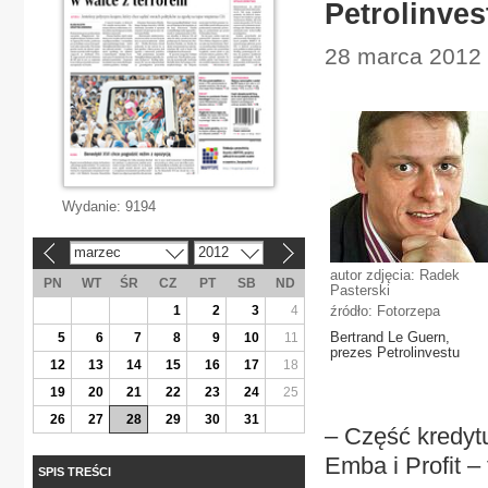
Petrolinve
28 marca 2012 |
Wydanie:
9194
marzec
2012
«
»
autor zdjęcia: Radek
PN
WT
ŚR
CZ
PT
SB
ND
Pasterski
1
2
3
4
źródło: Fotorzepa
Bertrand Le Guern,
5
6
7
8
9
10
11
prezes Petrolinvestu
12
13
14
15
16
17
18
19
20
21
22
23
24
25
26
27
28
29
30
31
– Część kredyt
Emba i Profit –
SPIS TREŚCI