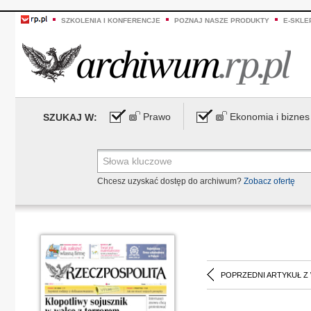
SZKOLENIA I KONFERENCJE
POZNAJ NASZE PRODUKTY
E-SKLE
Prawo
Ekonomia i biznes
SZUKAJ W:
Chcesz uzyskać dostęp do archiwum?
Zobacz ofertę
POPRZEDNI ARTYKUŁ Z