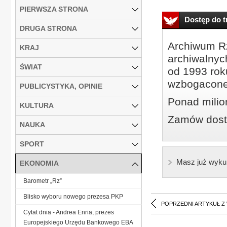
PIERWSZA STRONA
Dostęp do tr
DRUGA STRONA
Archiwum Rz
KRAJ
archiwalnyc
ŚWIAT
od 1993 roku
wzbogacone
PUBLICYSTYKA, OPINIE
Ponad milio
KULTURA
Zamów dostę
NAUKA
SPORT
Masz już wyku
EKONOMIA
Barometr „Rz”
Blisko wyboru nowego prezesa PKP
POPRZEDNI ARTYKUŁ Z
Cytat dnia - Andrea Enria, prezes
Europejskiego Urzędu Bankowego EBA