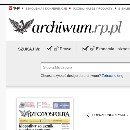
SZKOLENIA I KONFERENCJE
POZNAJ NASZE PRODUKTY
E-SKLE
Prawo
Ekonomia i biznes
SZUKAJ W:
Chcesz uzyskać dostęp do archiwum?
Zobacz ofertę
POPRZEDNI ARTYKUŁ Z