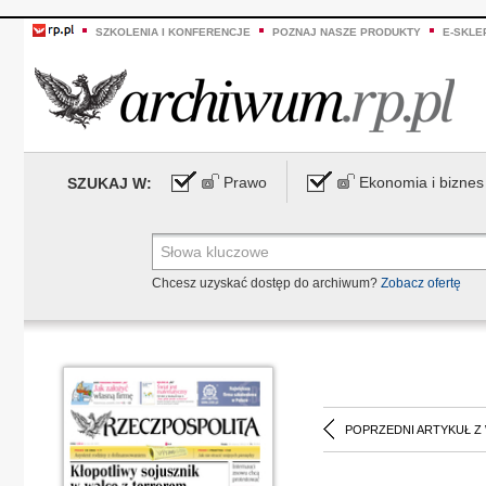
SZKOLENIA I KONFERENCJE
POZNAJ NASZE PRODUKTY
E-SKLE
Prawo
Ekonomia i biznes
SZUKAJ W:
Chcesz uzyskać dostęp do archiwum?
Zobacz ofertę
POPRZEDNI ARTYKUŁ Z