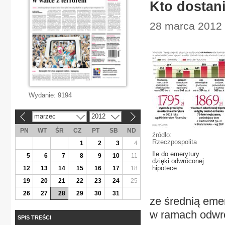
Kto dostan
28 marca 2012 
Wydanie:
9194
marzec
2012
«
»
PN
WT
ŚR
CZ
PT
SB
ND
źródło:
Rzeczpospolita
1
2
3
4
Ile do emerytury
5
6
7
8
9
10
11
dzięki odwróconej
hipotece
12
13
14
15
16
17
18
19
20
21
22
23
24
25
26
27
28
29
30
31
ze średnią emer
w ramach odwró
SPIS TREŚCI