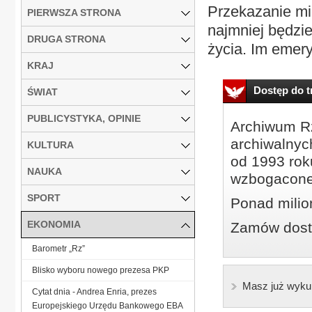
Przekazanie mi
PIERWSZA STRONA
najmniej będzi
DRUGA STRONA
życia. Im emery
KRAJ
Dostęp do tr
ŚWIAT
PUBLICYSTYKA, OPINIE
Archiwum Rz
archiwalnyc
KULTURA
od 1993 roku
NAUKA
wzbogacone
SPORT
Ponad milio
EKONOMIA
Zamów dostę
Barometr „Rz”
Blisko wyboru nowego prezesa PKP
Masz już wyku
Cytat dnia - Andrea Enria, prezes
Europejskiego Urzędu Bankowego EBA