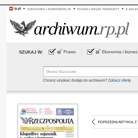
SZKOLENIA I KONFERENCJE
POZNAJ NASZE PRODUKTY
E-SKLE
Prawo
Ekonomia i biznes
SZUKAJ W:
Chcesz uzyskać dostęp do archiwum?
Zobacz ofertę
POPRZEDNI ARTYKUŁ Z