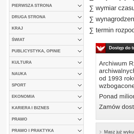
PIERWSZA STRONA
∑ wymiar czasu
DRUGA STRONA
∑ wynagrodzeni
KRAJ
∑ termin rozpoc
ŚWIAT
Dostęp do tr
PUBLICYSTYKA, OPINIE
KULTURA
Archiwum Rz
archiwalnyc
NAUKA
od 1993 roku
wzbogacone
SPORT
Ponad milio
EKONOMIA
Zamów dostę
KARIERA I BIZNES
PRAWO
PRAWO I PRAKTYKA
Masz już wyku