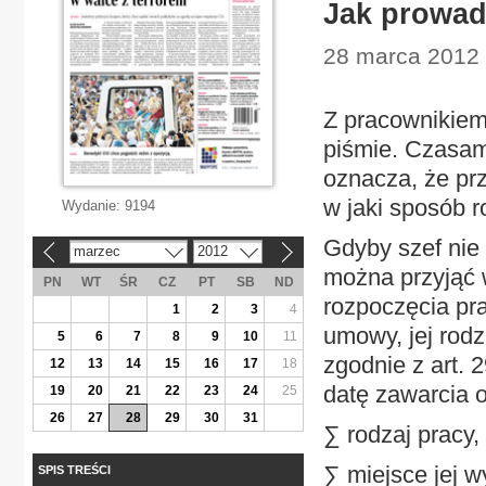
Jak prowad
28 marca 2012 
Z pracownikiem
piśmie. Czasam
oznacza, że pr
w jaki sposób 
Wydanie:
9194
Gdyby szef nie
marzec
2012
«
»
można przyjąć 
PN
WT
ŚR
CZ
PT
SB
ND
rozpoczęcia pra
1
2
3
4
umowy, jej rodz
5
6
7
8
9
10
11
zgodnie z art. 2
12
13
14
15
16
17
18
datę zawarcia o
19
20
21
22
23
24
25
26
27
28
29
30
31
∑ rodzaj pracy,
∑ miejsce jej 
SPIS TREŚCI