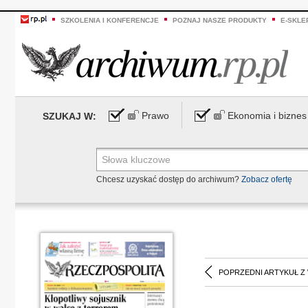
SZKOLENIA I KONFERENCJE
POZNAJ NASZE PRODUKTY
E-SKLE
Prawo
Ekonomia i biznes
SZUKAJ W:
Chcesz uzyskać dostęp do archiwum?
Zobacz ofertę
POPRZEDNI ARTYKUŁ Z