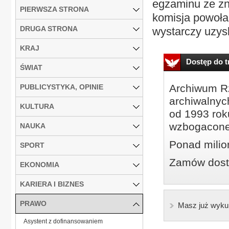
egzaminu ze zn
PIERWSZA STRONA
komisja powoła
DRUGA STRONA
wystarczy uzysk
KRAJ
Dostęp do tr
ŚWIAT
Archiwum Rz
PUBLICYSTYKA, OPINIE
archiwalnyc
KULTURA
od 1993 roku
wzbogacone
NAUKA
Ponad milio
SPORT
Zamów dostę
EKONOMIA
KARIERA I BIZNES
PRAWO
Masz już wyku
Asystent z dofinansowaniem