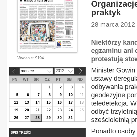
Organizacj
praktyk
28 marca 2012 
Niektórzy kan
egzaminu ani 
protestują st
Wydanie:
9194
Minister Gowin
marzec
2012
«
»
ustawy deregul
PN
WT
ŚR
CZ
PT
SB
ND
odbywania prak
1
2
3
4
geodezyjne pom
5
6
7
8
9
10
11
teledetekcja. W
12
13
14
15
16
17
18
odbyć trzyletni
19
20
21
22
23
24
25
26
27
28
29
30
31
sześcioletnią p
Ponadto osoby 
SPIS TREŚCI