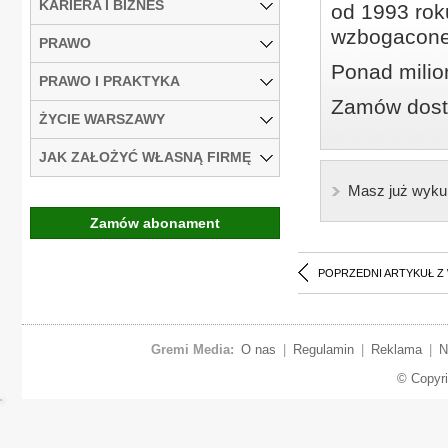
KARIERA I BIZNES
od 1993 roku
wzbogacone
PRAWO
Ponad milio
PRAWO I PRAKTYKA
Zamów dostę
ŻYCIE WARSZAWY
JAK ZAŁOŻYĆ WŁASNĄ FIRMĘ
Masz już wyku
Zamów abonament
POPRZEDNI ARTYKUŁ Z
Gremi Media:
O nas
|
Regulamin
|
Reklama
|
N
© Copyr