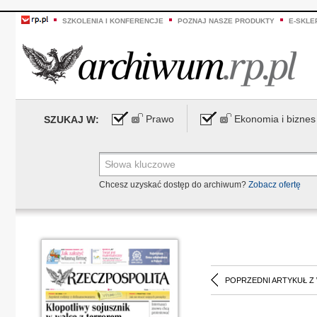
SZKOLENIA I KONFERENCJE
POZNAJ NASZE PRODUKTY
E-SKLE
Prawo
Ekonomia i biznes
SZUKAJ W:
Chcesz uzyskać dostęp do archiwum?
Zobacz ofertę
POPRZEDNI ARTYKUŁ Z