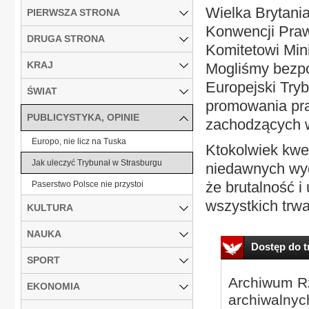
Wielka Brytania
PIERWSZA STRONA
Konwencji Praw
DRUGA STRONA
Komitetowi Min
KRAJ
Mogliśmy bezpo
Europejski Tryb
ŚWIAT
promowania pra
PUBLICYSTYKA, OPINIE
zachodzących w
Europo, nie licz na Tuska
Ktokolwiek kwes
Jak uleczyć Trybunał w Strasburgu
niedawnych wyda
że brutalność i
Paserstwo Polsce nie przystoi
wszystkich trwa
KULTURA
NAUKA
Dostęp do tr
SPORT
Archiwum Rz
EKONOMIA
archiwalnyc