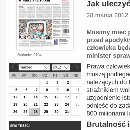
Jak uleczy
28 marca 2012 |
Musimy mieć p
przed apodykt
człowieka będą
minister spraw
Wydanie:
9194
Prawa człowiek
marzec
2012
«
»
muszą podlegać
PN
WT
ŚR
CZ
PT
SB
ND
należących do
1
2
3
4
strażnikiem wo
5
6
7
8
9
10
11
uzgodnienie ist
12
13
14
15
16
17
18
odnieść do zad
19
20
21
22
23
24
25
26
27
28
29
30
31
800 milionami l
Brutalność i
SPIS TREŚCI