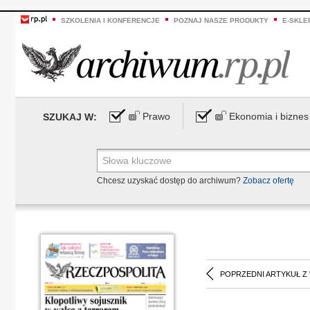
SZKOLENIA I KONFERENCJE
POZNAJ NASZE PRODUKTY
E-SKLE
Prawo
Ekonomia i biznes
SZUKAJ W:
Chcesz uzyskać dostęp do archiwum?
Zobacz ofertę
POPRZEDNI ARTYKUŁ Z