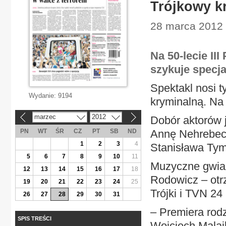
Trójkowy k
28 marca 2012 | 
Na 50-lecie I
szykuje specj
Spektakl nosi t
Wydanie:
9194
kryminalną. Na 
marzec
2012
Dobór aktorów 
«
»
PN
WT
ŚR
CZ
PT
SB
ND
Annę Nehrebeck
1
2
3
4
Stanisława Tym
5
6
7
8
9
10
11
Muzyczne gwia
12
13
14
15
16
17
18
Rodowicz – otr
19
20
21
22
23
24
25
Trójki i TVN 24
26
27
28
29
30
31
– Premiera rod
SPIS TREŚCI
Wojciech Malajk