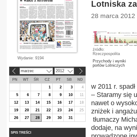
Lotniska za
28 marca 2012 
źródło:
Rzeczpospolita
Wydanie:
9194
Przychody i wyniki
portów Lotniczych
marzec
2012
«
»
PN
WT
ŚR
CZ
PT
SB
ND
w 2011 r. spadł
1
2
3
4
– Staramy się u
5
6
7
8
9
10
11
nawet o wysoko
12
13
14
15
16
17
18
zniżek i angaż
19
20
21
22
23
24
25
26
27
28
29
30
31
tłumaczy Micha
dodaje, na wyn
SPIS TREŚCI
prowadzone inw