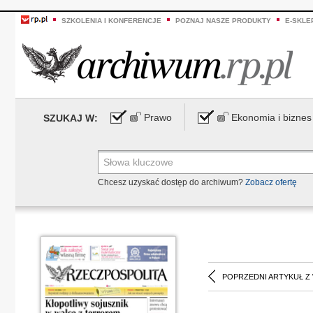
SZKOLENIA I KONFERENCJE
POZNAJ NASZE PRODUKTY
E-SKLE
Prawo
Ekonomia i biznes
SZUKAJ W:
Chcesz uzyskać dostęp do archiwum?
Zobacz ofertę
POPRZEDNI ARTYKUŁ Z