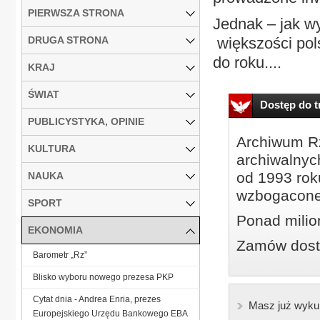
PIERWSZA STRONA
Jednak – jak wy
DRUGA STRONA
większości pols
do roku....
KRAJ
ŚWIAT
Dostęp do tr
PUBLICYSTYKA, OPINIE
Archiwum Rz
KULTURA
archiwalnyc
od 1993 roku
NAUKA
wzbogacone
SPORT
Ponad milio
EKONOMIA
Zamów dostę
Barometr „Rz”
Blisko wyboru nowego prezesa PKP
Cytat dnia - Andrea Enria, prezes
Masz już wyku
Europejskiego Urzędu Bankowego EBA