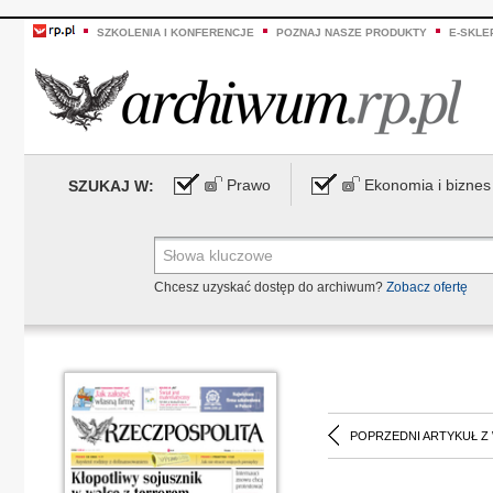
SZKOLENIA I KONFERENCJE
POZNAJ NASZE PRODUKTY
E-SKLE
Prawo
Ekonomia i biznes
SZUKAJ W:
Chcesz uzyskać dostęp do archiwum?
Zobacz ofertę
POPRZEDNI ARTYKUŁ Z