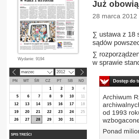
Już obowią
28 marca 2012 
∑ ustawa z 18 s
sądów powszech
∑ rozporządzeni
Wydanie:
9194
w sprawie stand
marzec
2012
«
»
Dostęp do tr
PN
WT
ŚR
CZ
PT
SB
ND
1
2
3
4
Archiwum Rz
5
6
7
8
9
10
11
archiwalnyc
12
13
14
15
16
17
18
od 1993 roku
19
20
21
22
23
24
25
wzbogacone
26
27
28
29
30
31
Ponad milio
SPIS TREŚCI