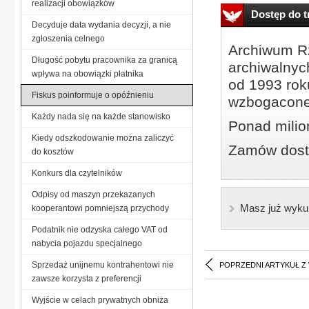
realizacji obowiązków
Dostęp do tr
Decyduje data wydania decyzji, a nie
zgłoszenia celnego
Archiwum Rz
Długość pobytu pracownika za granicą
archiwalnyc
wpływa na obowiązki płatnika
od 1993 roku
Fiskus poinformuje o opóźnieniu
wzbogacone
Każdy nada się na każde stanowisko
Ponad milio
Kiedy odszkodowanie można zaliczyć
Zamów dostę
do kosztów
Konkurs dla czytelników
Odpisy od maszyn przekazanych
Masz już wyku
kooperantowi pomniejszą przychody
Podatnik nie odzyska całego VAT od
nabycia pojazdu specjalnego
Sprzedaż unijnemu kontrahentowi nie
POPRZEDNI ARTYKUŁ Z
zawsze korzysta z preferencji
Wyjście w celach prywatnych obniża