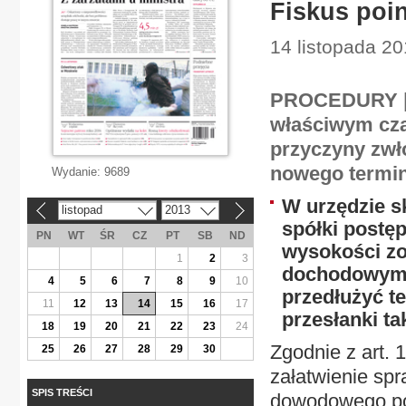
Fiskus poi
14 listopada 20
PROCEDURY | J
właściwym cza
przyczyny zwł
nowego termin
Wydanie:
9689
W urzędzie s
listopad
2013
«
»
spółki postę
PN
WT
ŚR
CZ
PT
SB
ND
wysokości z
1
2
3
dochodowym 
4
5
6
7
8
9
10
przedłużyć t
11
12
13
14
15
16
17
przesłanki ta
18
19
20
21
22
23
24
Zgodnie z art. 1
25
26
27
28
29
30
załatwienie sp
SPIS TREŚCI
dowodowego pow