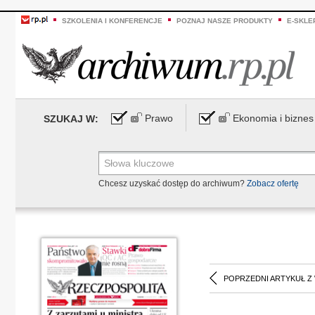
SZKOLENIA I KONFERENCJE
POZNAJ NASZE PRODUKTY
E-SKLE
Prawo
Ekonomia i biznes
SZUKAJ W:
Chcesz uzyskać dostęp do archiwum?
Zobacz ofertę
POPRZEDNI ARTYKUŁ Z