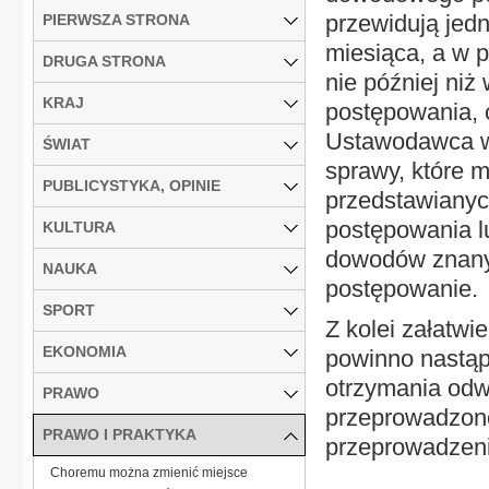
przewidują jedn
PIERWSZA STRONA
miesiąca, a w 
DRUGA STRONA
nie później niż
KRAJ
postępowania, c
Ustawodawca ws
ŚWIAT
sprawy, które 
PUBLICYSTYKA, OPINIE
przedstawianyc
postępowania l
KULTURA
dowodów znany
NAUKA
postępowanie.
SPORT
Z kolei załatw
EKONOMIA
powinno nastąpi
otrzymania odw
PRAWO
przeprowadzono
PRAWO I PRAKTYKA
przeprowadzenie
Choremu można zmienić miejsce