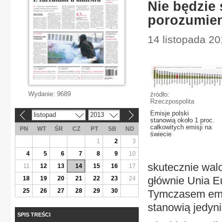
Nie będzie
porozumien
14 listopada 2
Wydanie:
9689
źródło:
Rzeczpospolita
Emisje polski
listopad
2013
«
»
stanowią około 1 proc.
całkowitych emisji na
PN
WT
ŚR
CZ
PT
SB
ND
świecie
1
2
3
4
5
6
7
8
9
10
skutecznie walc
11
12
13
14
15
16
17
głównie Unia Eu
18
19
20
21
22
23
24
25
26
27
28
29
30
Tymczasem emis
stanowią jedyni
SPIS TREŚCI