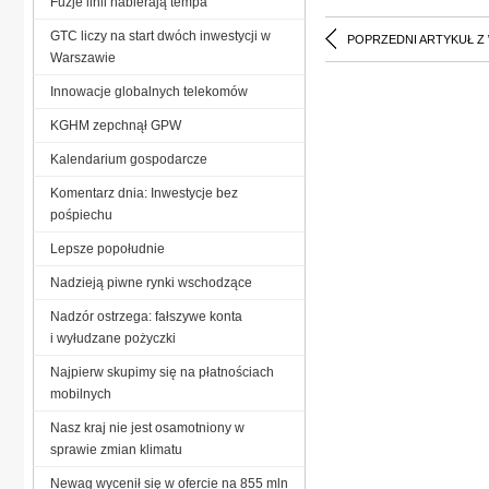
Fuzje linii nabierają tempa
GTC liczy na start dwóch inwestycji w
POPRZEDNI ARTYKUŁ Z
Warszawie
Innowacje globalnych telekomów
KGHM zepchnął GPW
Kalendarium gospodarcze
Komentarz dnia: Inwestycje bez
pośpiechu
Lepsze popołudnie
Nadzieją piwne rynki wschodzące
Nadzór ostrzega: fałszywe konta
i wyłudzane pożyczki
Najpierw skupimy się na płatnościach
mobilnych
Nasz kraj nie jest osamotniony w
sprawie zmian klimatu
Newag wycenił się w ofercie na 855 mln