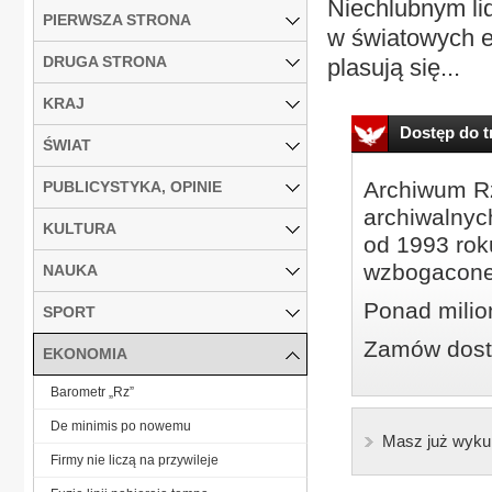
Niechlubnym lid
PIERWSZA STRONA
w światowych e
DRUGA STRONA
plasują się...
KRAJ
Dostęp do tr
ŚWIAT
Archiwum Rz
PUBLICYSTYKA, OPINIE
archiwalnyc
KULTURA
od 1993 roku
wzbogacone
NAUKA
Ponad milio
SPORT
Zamów dostę
EKONOMIA
Barometr „Rz”
De minimis po nowemu
Masz już wyku
Firmy nie liczą na przywileje