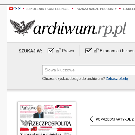
SZKOLENIA I KONFERENCJE
POZNAJ NASZE PRODUKTY
E-SKLE
Prawo
Ekonomia i biznes
SZUKAJ W:
Chcesz uzyskać dostęp do archiwum?
Zobacz ofertę
POPRZEDNI ARTYKUŁ Z