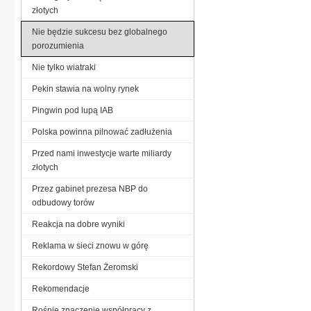
złotych
Nie będzie sukcesu bez globalnego
porozumienia
Nie tylko wiatraki
Pekin stawia na wolny rynek
Pingwin pod lupą IAB
Polska powinna pilnować zadłużenia
Przed nami inwestycje warte miliardy
złotych
Przez gabinet prezesa NBP do
odbudowy torów
Reakcja na dobre wyniki
Reklama w sieci znowu w górę
Rekordowy Stefan Żeromski
Re­ko­men­da­cje
Rośnie znaczenie współpracy z