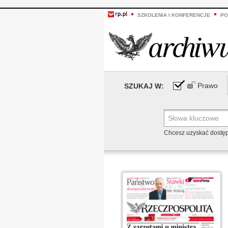
SZKOLENIA I KONFERENCJE
PO
Prawo
SZUKAJ W:
Chcesz uzyskać dostę