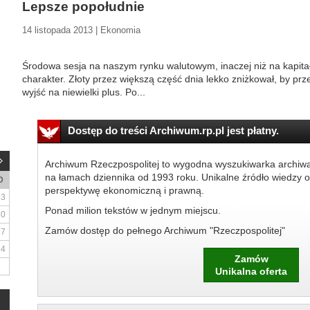
Lepsze popołudnie
14 listopada 2013 | Ekonomia
Środowa sesja na naszym rynku walutowym, inaczej niż na kapit
charakter. Złoty przez większą część dnia lekko zniżkował, by prz
wyjść na niewielki plus. Po...
Dostęp do treści Archiwum.rp.pl jest płatny.
Archiwum Rzeczpospolitej to wygodna wyszukiwarka archiw
na łamach dziennika od 1993 roku. Unikalne źródło wiedzy o
D
perspektywę ekonomiczną i prawną.
3
Ponad milion tekstów w jednym miejscu.
10
Zamów dostęp do pełnego Archiwum "Rzeczpospolitej"
17
24
Zamów
Unikalna oferta