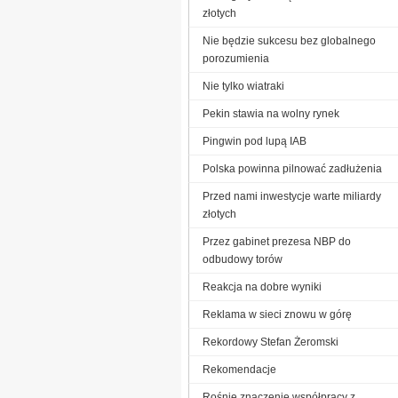
złotych
Nie będzie sukcesu bez globalnego
porozumienia
Nie tylko wiatraki
Pekin stawia na wolny rynek
Pingwin pod lupą IAB
Polska powinna pilnować zadłużenia
Przed nami inwestycje warte miliardy
złotych
Przez gabinet prezesa NBP do
odbudowy torów
Reakcja na dobre wyniki
Reklama w sieci znowu w górę
Rekordowy Stefan Żeromski
Re­ko­men­da­cje
Rośnie znaczenie współpracy z