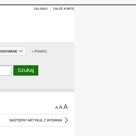
ZALOGUJ
ZAŁÓŻ KONTO
ANSOWANE
+ POMOC
A
A
A
NASTĘPNY ARTYKUŁ Z WYDANIA