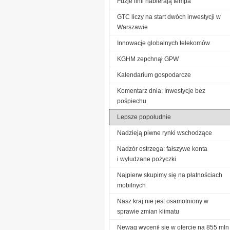
Fuzje linii nabierają tempa
GTC liczy na start dwóch inwestycji w
Warszawie
Innowacje globalnych telekomów
KGHM zepchnął GPW
Kalendarium gospodarcze
Komentarz dnia: Inwestycje bez
pośpiechu
Lepsze popołudnie
Nadzieją piwne rynki wschodzące
Nadzór ostrzega: fałszywe konta
i wyłudzane pożyczki
Najpierw skupimy się na płatnościach
mobilnych
Nasz kraj nie jest osamotniony w
sprawie zmian klimatu
Newag wycenił się w ofercie na 855 mln