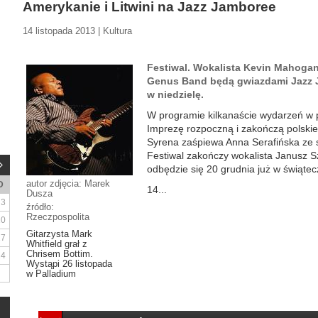
Amerykanie i Litwini na Jazz Jamboree
14 listopada 2013 | Kultura
Festiwal. Wokalista Kevin Mahoga
Genus Band będą gwiazdami Jazz J
w niedzielę.
W programie kilkanaście wydarzeń w pi
Imprezę rozpoczną i zakończą polskie 
Syrena zaśpiewa Anna Serafińska ze
Festiwal zakończy wokalista Janusz Sz
odbędzie się 20 grudnia już w świątec
autor zdjęcia: Marek
D
14...
Dusza
3
źródło:
Rzeczpospolita
10
Gitarzysta Mark
17
Whitfield grał z
Chrisem Bottim.
24
Wystąpi 26 listopada
w Palladium