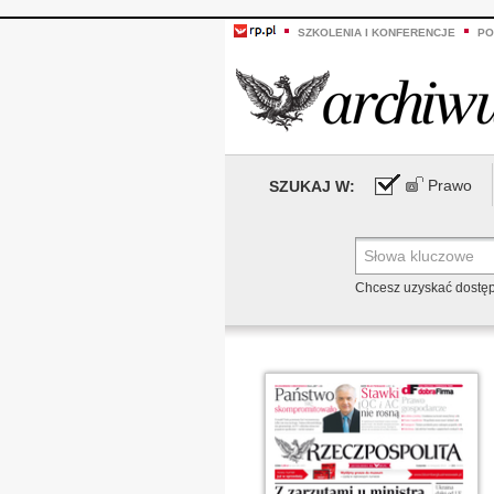
SZKOLENIA I KONFERENCJE
PO
Prawo
SZUKAJ W:
Chcesz uzyskać dostę