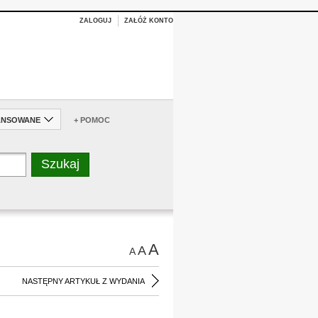
ZALOGUJ
ZAŁÓŻ KONTO
ANSOWANE
+ POMOC
A
A
A
NASTĘPNY ARTYKUŁ Z WYDANIA