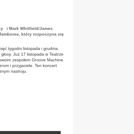
ny i Mark Whitfield/James
amboree, który rozpoczyna się
ęć tygodni listopada i grudnia.
głosy. Już 17 listopada w Teatrze
 swoim zespołem Groove Machine.
rom i przyjaciele. Ten koncert
znym nastroju.