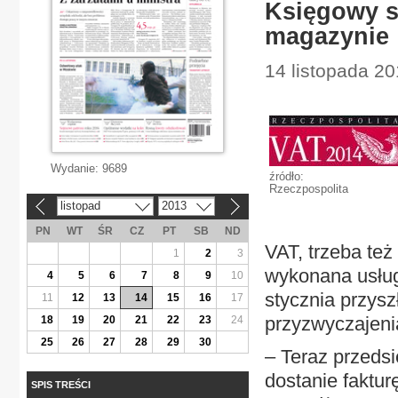
Księgowy sp
magazynie
14 listopada 20
Wydanie:
9689
źródło:
Rzeczpospolita
listopad
2013
«
»
PN
WT
ŚR
CZ
PT
SB
ND
VAT, trzeba też
1
2
3
wykonana usług
4
5
6
7
8
9
10
stycznia przys
11
12
13
14
15
16
17
przyzwyczajeni
18
19
20
21
22
23
24
25
26
27
28
29
30
– Teraz przeds
dostanie faktu
SPIS TREŚCI