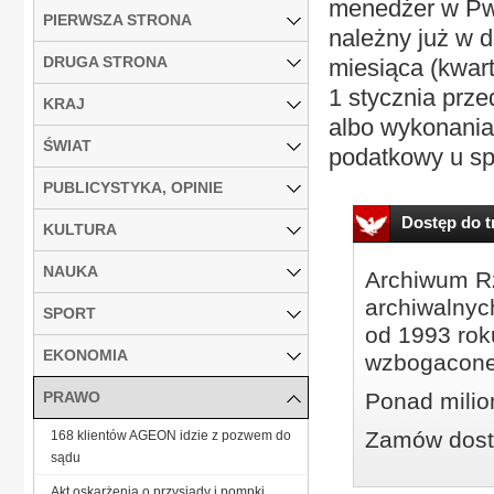
menedżer w PwC
PIERWSZA STRONA
należny już w d
DRUGA STRONA
miesiąca (kwart
1 stycznia prz
KRAJ
albo wykonania
ŚWIAT
podatkowy u sp
PUBLICYSTYKA, OPINIE
Dostęp do tr
KULTURA
NAUKA
Archiwum Rz
archiwalnyc
SPORT
od 1993 roku
EKONOMIA
wzbogacone
PRAWO
Ponad milio
Zamów dostę
168 klientów AGEON idzie z pozwem do
sądu
Akt oskarżenia o przysiady i pompki