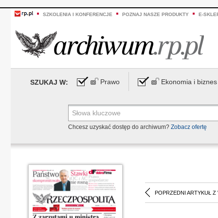
SZKOLENIA I KONFERENCJE
POZNAJ NASZE PRODUKTY
E-SKLE
Prawo
Ekonomia i biznes
SZUKAJ W:
Chcesz uzyskać dostęp do archiwum?
Zobacz ofertę
POPRZEDNI ARTYKUŁ Z