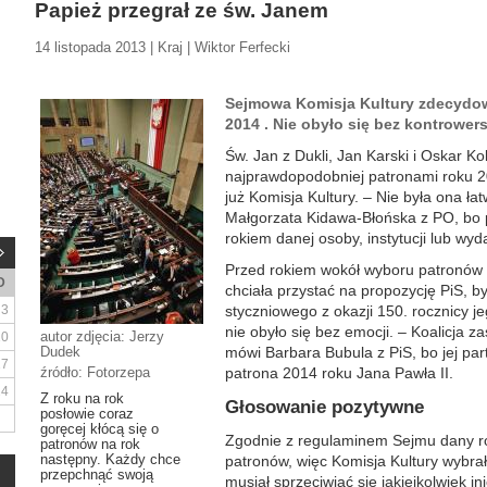
Papież przegrał ze św. Janem
14 listopada 2013 | Kraj | Wiktor Ferfecki
Sejmowa Komisja Kultury zdecydow
2014 . Nie obyło się bez kontrowersj
Św. Jan z Dukli, Jan Karski i Oskar Ko
najprawdopodobniej patronami roku 20
już Komisja Kultury. – Nie była ona ła
Małgorzata Kidawa-Błońska z PO, bo 
rokiem danej osoby, instytucji lub wyd
Przed rokiem wokół wyboru patronów 
D
chciała przystać na propozycję PiS, b
3
styczniowego z okazji 150. rocznicy 
nie obyło się bez emocji. – Koalicja z
autor zdjęcia: Jerzy
10
Dudek
mówi Barbara Bubula z PiS, bo jej part
17
źródło: Fotorzepa
patrona 2014 roku Jana Pawła II.
24
Z roku na rok
Głosowanie pozytywne
posłowie coraz
goręcej kłócą się o
Zgodnie z regulaminem Sejmu dany r
patronów na rok
następny. Każdy chce
patronów, więc Komisja Kultury wybrał
przepchnąć swoją
musiał sprzeciwiać się jakiejkolwiek i