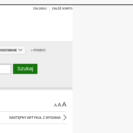
ZALOGUJ
ZAŁÓŻ KONTO
ANSOWANE
+ POMOC
A
A
A
NASTĘPNY ARTYKUŁ Z WYDANIA