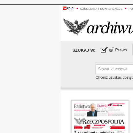
SZKOLENIA I KONFERENCJE
PO
Prawo
SZUKAJ W:
Chcesz uzyskać dostę