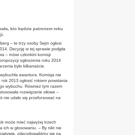
ała, kto będzie patronem roku
i.
lberg – te trzy osoby Sejm ogłosi
14. Decyzję w tej sprawie podjęła
twa – mówi członkini komisji
propozycji ogłoszenia roku 2014
arzenia było kilkanaście.
wybuchła awantura. Komisja nie
y rok 2013 ogłosić rokiem powstania
jego wybuchu. Również tym razem
astosowała rozwiązanie siłowe –
ii nie udało się przeforsować na
ok może mieć najwyżej trzech
a ich w głosowaniu. – By nikt nie
nicjatywie, zdecydowaliśmy się na