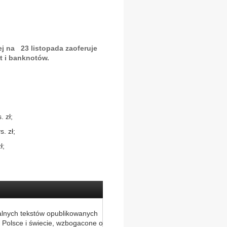
 na 23 listopada zaoferuje
 i banknotów.
. zł;
. zł;
ł;
alnych tekstów opublikowanych
 Polsce i świecie, wzbogacone o