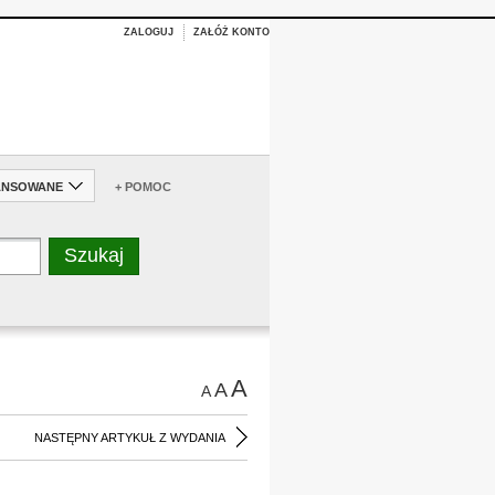
ZALOGUJ
ZAŁÓŻ KONTO
ANSOWANE
+ POMOC
A
A
A
NASTĘPNY ARTYKUŁ Z WYDANIA