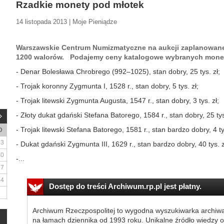
Rzadkie monety pod młotek
14 listopada 2013 | Moje Pieniądze
Warszawskie Centrum Numizmatyczne na aukcji zaplanowanej
1200 walorów. Podajemy ceny katalogowe wybranych monet
- Denar Bolesława Chrobrego (992–1025), stan dobry, 25 tys. zł;
- Trojak koronny Zygmunta I, 1528 r., stan dobry, 5 tys. zł;
- Trojak litewski Zygmunta Augusta, 1547 r., stan dobry, 3 tys. zł;
- Złoty dukat gdański Stefana Batorego, 1584 r., stan dobry, 25 tys
- Trojak litewski Stefana Batorego, 1581 r., stan bardzo dobry, 4 tys
D
3
- Dukat gdański Zygmunta III, 1629 r., stan bardzo dobry, 40 tys. z
10
-...
17
24
Dostęp do treści Archiwum.rp.pl jest płatny.
Archiwum Rzeczpospolitej to wygodna wyszukiwarka archiw
na łamach dziennika od 1993 roku. Unikalne źródło wiedzy o