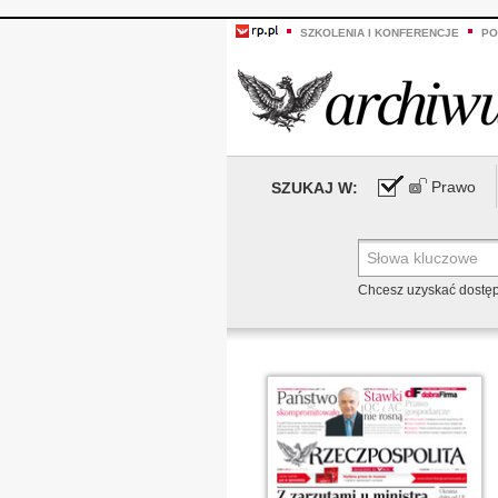
SZKOLENIA I KONFERENCJE
PO
Prawo
SZUKAJ W:
Chcesz uzyskać dostę