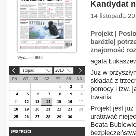
Kandydat n
14 listopada 20
Projekt | Posł
bardziej potrz
znajomość rozm
Wydanie:
9689
agata Łukasze
listopad
2013
Już w przyszły
«
»
PN
WT
ŚR
CZ
PT
SB
ND
składać z trze
1
2
3
pomocy i tzw. j
4
5
6
7
8
9
10
trwania.
11
12
13
14
15
16
17
Projekt jest już
18
19
20
21
22
23
24
uratować nieje
25
26
27
28
29
30
Beata Bublewic
bezpieczeństw
SPIS TREŚCI