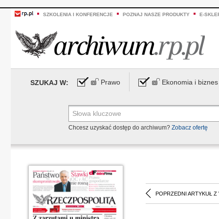
SZKOLENIA I KONFERENCJE
POZNAJ NASZE PRODUKTY
E-SKLE
Prawo
Ekonomia i biznes
SZUKAJ W:
Chcesz uzyskać dostęp do archiwum?
Zobacz ofertę
POPRZEDNI ARTYKUŁ Z