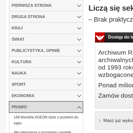
PIERWSZA STRONA
Liczą się s
DRUGA STRONA
– Brak praktycz
KRAJ
Dostęp do tr
ŚWIAT
PUBLICYSTYKA, OPINIE
Archiwum Rz
archiwalnyc
KULTURA
od 1993 roku
NAUKA
wzbogacone
Ponad milio
SPORT
Zamów dostę
EKONOMIA
PRAWO
168 klientów AGEON idzie z pozwem do
Masz już wyku
sądu
Akt oskarżenia o przysiady i pompki