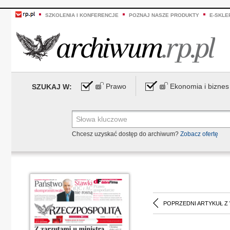
SZKOLENIA I KONFERENCJE
POZNAJ NASZE PRODUKTY
E-SKLE
Prawo
Ekonomia i biznes
SZUKAJ W:
Chcesz uzyskać dostęp do archiwum?
Zobacz ofertę
POPRZEDNI ARTYKUŁ Z