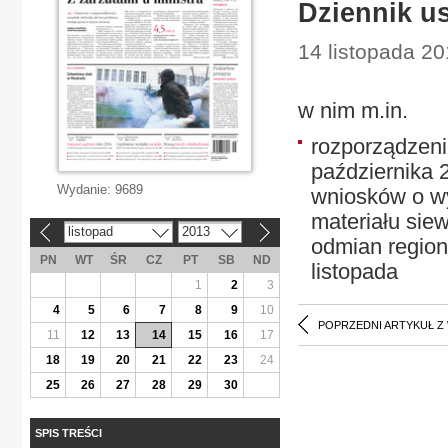
Dziennik us
14 listopada 20
w nim m.in.
rozporządzeni
października 
Wydanie:
9689
wniosków o w
materiału siew
listopad
2013
«
»
odmian region
PN
WT
ŚR
CZ
PT
SB
ND
listopada
1
2
3
4
5
6
7
8
9
10
POPRZEDNI ARTYKUŁ Z
11
12
13
14
15
16
17
18
19
20
21
22
23
24
25
26
27
28
29
30
SPIS TREŚCI