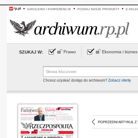
SZKOLENIA I KONFERENCJE
POZNAJ NASZE PRODUKTY
E-SKLE
Prawo
Ekonomia i biznes
SZUKAJ W:
Chcesz uzyskać dostęp do archiwum?
Zobacz ofertę
POPRZEDNI ARTYKUŁ Z