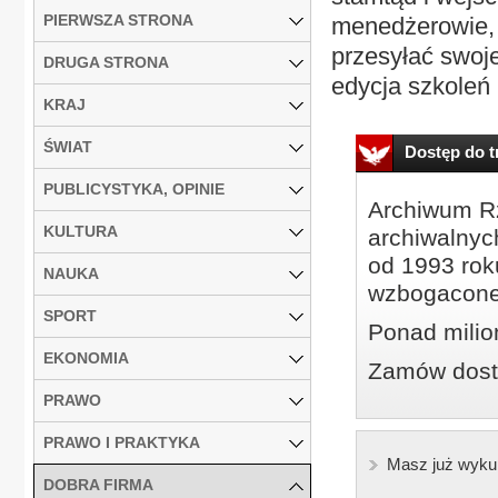
PIERWSZA STRONA
menedżerowie, 
przesyłać swoj
DRUGA STRONA
edycja szkoleń 
KRAJ
ŚWIAT
Dostęp do tr
PUBLICYSTYKA, OPINIE
Archiwum Rz
KULTURA
archiwalnyc
od 1993 roku
NAUKA
wzbogacone
SPORT
Ponad milio
EKONOMIA
Zamów dostę
PRAWO
PRAWO I PRAKTYKA
Masz już wyku
DOBRA FIRMA