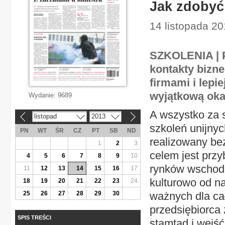
Jak zdobyć
14 listopada 20
SZKOLENIA | P
kontakty bizn
firmami i lepi
wyjątkową oka
Wydanie:
9689
A wszystko za 
listopad
2013
«
»
szkoleń unijny
PN
WT
ŚR
CZ
PT
SB
ND
realizowany be
1
2
3
celem jest przy
4
5
6
7
8
9
10
rynków wschod
11
12
13
14
15
16
17
kulturowo od n
18
19
20
21
22
23
24
25
26
27
28
29
30
ważnych dla cał
przedsiębiorca 
SPIS TREŚCI
stamtąd i wejść