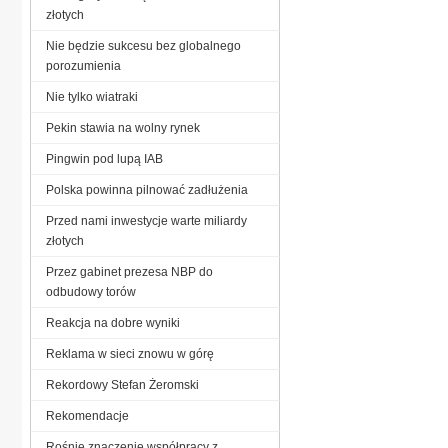
złotych
Nie będzie sukcesu bez globalnego
porozumienia
Nie tylko wiatraki
Pekin stawia na wolny rynek
Pingwin pod lupą IAB
Polska powinna pilnować zadłużenia
Przed nami inwestycje warte miliardy
złotych
Przez gabinet prezesa NBP do
odbudowy torów
Reakcja na dobre wyniki
Reklama w sieci znowu w górę
Rekordowy Stefan Żeromski
Re­ko­men­da­cje
Rośnie znaczenie współpracy z