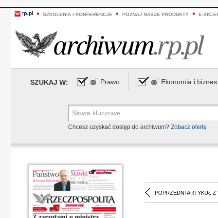
SZKOLENIA I KONFERENCJE
POZNAJ NASZE PRODUKTY
E-SKLE
Prawo
Ekonomia i biznes
SZUKAJ W:
Chcesz uzyskać dostęp do archiwum?
Zobacz ofertę
POPRZEDNI ARTYKUŁ Z