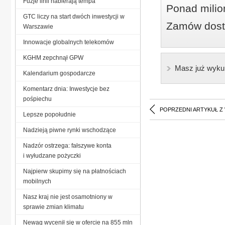
Fuzje linii nabierają tempa
Ponad milio
GTC liczy na start dwóch inwestycji w
Zamów dostę
Warszawie
Innowacje globalnych telekomów
KGHM zepchnął GPW
Masz już wyku
Kalendarium gospodarcze
Komentarz dnia: Inwestycje bez
pośpiechu
POPRZEDNI ARTYKUŁ Z
Lepsze popołudnie
Nadzieją piwne rynki wschodzące
Nadzór ostrzega: fałszywe konta
i wyłudzane pożyczki
Najpierw skupimy się na płatnościach
mobilnych
Nasz kraj nie jest osamotniony w
sprawie zmian klimatu
Newag wycenił się w ofercie na 855 mln