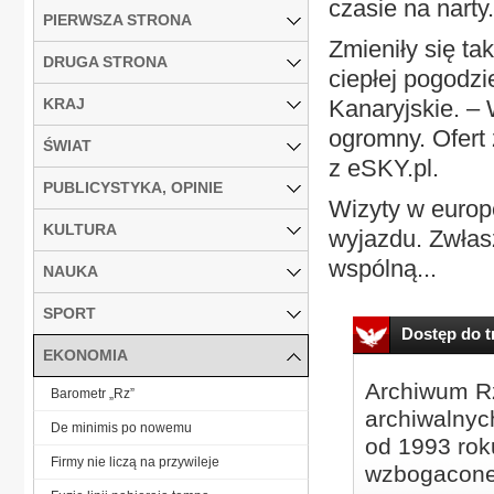
czasie na narty.
PIERWSZA STRONA
Zmieniły się ta
DRUGA STRONA
ciepłej pogodzi
KRAJ
Kanaryjskie. –
ogromny. Ofert 
ŚWIAT
z eSKY.pl.
PUBLICYSTYKA, OPINIE
Wizyty w europe
KULTURA
wyjazdu. Zwłas
wspólną...
NAUKA
SPORT
Dostęp do tr
EKONOMIA
Archiwum Rz
Barometr „Rz”
archiwalnyc
De minimis po nowemu
od 1993 roku
Firmy nie liczą na przywileje
wzbogacone