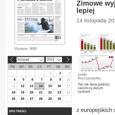
Zimowe wyj
lepiej
14 listopada 2
Wydanie:
9689
listopad
2013
«
»
PN
WT
ŚR
CZ
PT
SB
ND
1
2
3
źródło:
Rzeczpospolita
4
5
6
7
8
9
10
Ten rok biura podróży
11
12
13
14
15
16
17
zakończą dużym
zyskiem
18
19
20
21
22
23
24
25
26
27
28
29
30
z europejskich 
SPIS TREŚCI