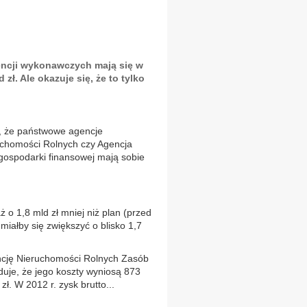
ncji wykonawczych mają się w
zł. Ale okazuje się, że to tylko
e, że państwowe agencje
uchomości Rolnych czy Agencja
ospodarki finansowej mają sobie
ż o 1,8 mld zł mniej niż plan (przed
miałby się zwiększyć o blisko 1,7
ncję Nieruchomości Rolnych Zasób
uje, że jego koszty wyniosą 873
ł. W 2012 r. zysk brutto...