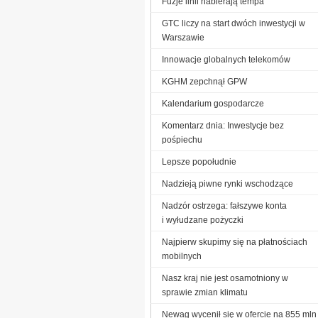
Fuzje linii nabierają tempa
GTC liczy na start dwóch inwestycji w
Warszawie
Innowacje globalnych telekomów
KGHM zepchnął GPW
Kalendarium gospodarcze
Komentarz dnia: Inwestycje bez
pośpiechu
Lepsze popołudnie
Nadzieją piwne rynki wschodzące
Nadzór ostrzega: fałszywe konta
i wyłudzane pożyczki
Najpierw skupimy się na płatnościach
mobilnych
Nasz kraj nie jest osamotniony w
sprawie zmian klimatu
Newag wycenił się w ofercie na 855 mln