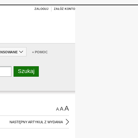
ZALOGUJ
ZAŁÓŻ KONTO
ANSOWANE
+ POMOC
A
A
A
NASTĘPNY ARTYKUŁ Z WYDANIA