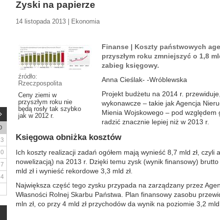
Zyski na papierze
14 listopada 2013 | Ekonomia
Finanse | Koszty państwowych age
przyszłym roku zmniejszyć o 1,8 mld 
zabieg księgowy.
źródło:
Anna Cieślak- -Wróblewska
Rzeczpospolita
Projekt budżetu na 2014 r. przewiduj
Ceny ziemi w
przyszłym roku nie
wykonawcze – takie jak Agencja Nier
będą rosły tak szybko
Mienia Wojskowego – pod względem g
jak w 2012 r.
radzić znacznie lepiej niż w 2013 r.
D
Księgowa obniżka kosztów
3
Ich koszty realizacji zadań ogółem mają wynieść 8,7 mld zł, czyli a
10
nowelizacją) na 2013 r. Dzięki temu zysk (wynik finansowy) brutto 
17
mld zł i wynieść rekordowe 3,3 mld zł.
24
Największa część tego zysku przypada na zarządzany przez Age
Własności Rolnej Skarbu Państwa. Plan finansowy zasobu przewid
mln zł, co przy 4 mld zł przychodów da wynik na poziomie 3,2 mld z