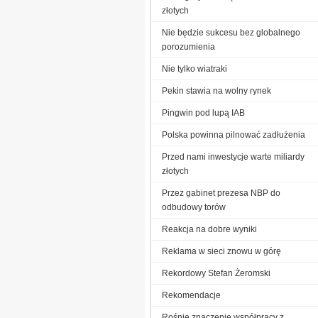
złotych
Nie będzie sukcesu bez globalnego
porozumienia
Nie tylko wiatraki
Pekin stawia na wolny rynek
Pingwin pod lupą IAB
Polska powinna pilnować zadłużenia
Przed nami inwestycje warte miliardy
złotych
Przez gabinet prezesa NBP do
odbudowy torów
Reakcja na dobre wyniki
Reklama w sieci znowu w górę
Rekordowy Stefan Żeromski
Re­ko­men­da­cje
Rośnie znaczenie współpracy z