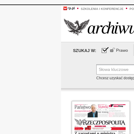
SZKOLENIA I KONFERENCJE
PO
Prawo
SZUKAJ W:
Chcesz uzyskać dostę