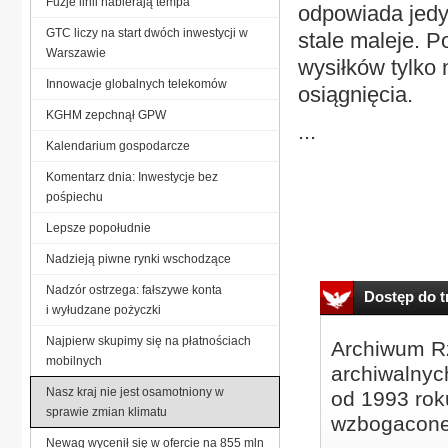
Fuzje linii nabierają tempa
odpowiada jedyn
GTC liczy na start dwóch inwestycji w
stale maleje. P
Warszawie
wysiłków tylko 
Innowacje globalnych telekomów
osiągnięcia.
KGHM zepchnął GPW
...
Kalendarium gospodarcze
Komentarz dnia: Inwestycje bez
pośpiechu
Lepsze popołudnie
Nadzieją piwne rynki wschodzące
Nadzór ostrzega: fałszywe konta
Dostęp do tr
i wyłudzane pożyczki
Najpierw skupimy się na płatnościach
Archiwum Rz
mobilnych
archiwalnyc
Nasz kraj nie jest osamotniony w
od 1993 roku
sprawie zmian klimatu
wzbogacone
Newag wycenił się w ofercie na 855 mln