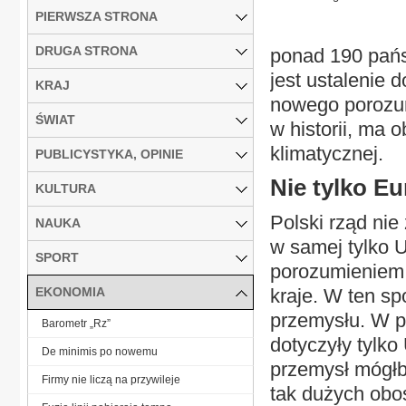
PIERWSZA STRONA
DRUGA STRONA
ponad 190 pańs
jest ustalenie
KRAJ
nowego porozum
ŚWIAT
w historii, ma 
klimatycznej.
PUBLICYSTYKA, OPINIE
Nie tylko E
KULTURA
Polski rząd nie
NAUKA
w samej tylko 
SPORT
porozumieniem,
EKONOMIA
kraje. W ten sp
przemysłu. W p
Barometr „Rz”
dotyczyły tylko
De minimis po nowemu
przemysł mógłby
Firmy nie liczą na przywileje
tak dużych obo