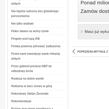
Ponad milio
złotych
Zamów dostę
Nie będzie sukcesu bez globalnego
porozumienia
Nie tylko wiatraki
Pekin stawia na wolny rynek
Masz już wyku
Pingwin pod lupą IAB
Polska powinna pilnować zadłużenia
POPRZEDNI ARTYKUŁ Z
Przed nami inwestycje warte miliardy
złotych
Przez gabinet prezesa NBP do
odbudowy torów
Reakcja na dobre wyniki
Reklama w sieci znowu w górę
Rekordowy Stefan Żeromski
Re­ko­men­da­cje
Rośnie znaczenie współpracy z