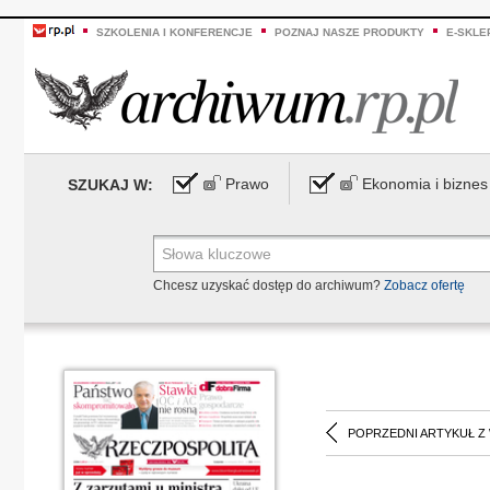
SZKOLENIA I KONFERENCJE
POZNAJ NASZE PRODUKTY
E-SKLE
Prawo
Ekonomia i biznes
SZUKAJ W:
Chcesz uzyskać dostęp do archiwum?
Zobacz ofertę
POPRZEDNI ARTYKUŁ Z