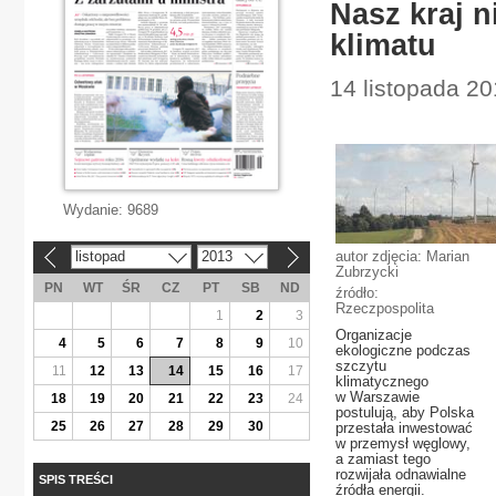
Nasz kraj 
klimatu
14 listopada 2
Wydanie:
9689
listopad
2013
autor zdjęcia: Marian
«
»
Zubrzycki
PN
WT
ŚR
CZ
PT
SB
ND
źródło:
Rzeczpospolita
1
2
3
Organizacje
4
5
6
7
8
9
10
ekologiczne podczas
szczytu
11
12
13
14
15
16
17
klimatycznego
w Warszawie
18
19
20
21
22
23
24
postulują, aby Polska
25
26
27
28
29
30
przestała inwestować
w przemysł węglowy,
a zamiast tego
rozwijała odnawialne
SPIS TREŚCI
źródła energii.