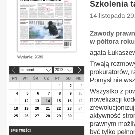
Szkolenia t
14 listopada 20
Zawody prawni
w półtora rok
agata Łukasze
Wydanie:
9689
Trwają rozmowy
listopad
2013
prokuratorów, 
«
»
PN
WT
ŚR
CZ
PT
SB
ND
Pomysł nie wsz
1
2
3
Wszystko z pow
4
5
6
7
8
9
10
nowelizacji ko
11
12
13
14
15
16
17
zrewolucjonizu
18
19
20
21
22
23
24
aktywność stro
25
26
27
28
29
30
prawnym możliw
być tylko pełn
SPIS TREŚCI