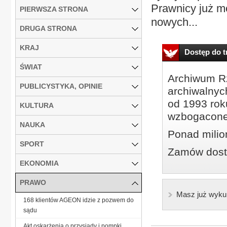
Prawnicy już m
PIERWSZA STRONA
nowych...
DRUGA STRONA
KRAJ
Dostęp do tr
ŚWIAT
Archiwum Rz
PUBLICYSTYKA, OPINIE
archiwalnyc
od 1993 roku
KULTURA
wzbogacone
NAUKA
Ponad milio
SPORT
Zamów dostę
EKONOMIA
PRAWO
Masz już wyku
168 klientów AGEON idzie z pozwem do
sądu
Akt oskarżenia o przysiady i pompki