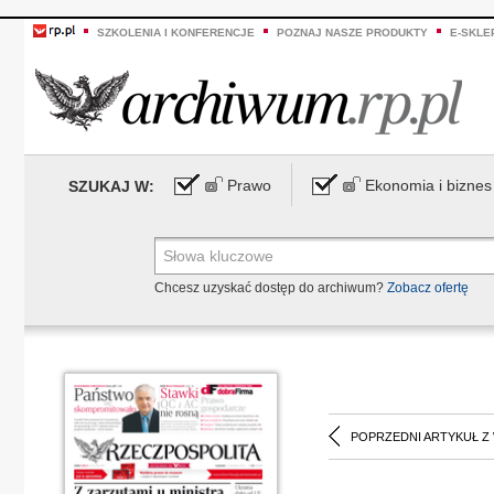
SZKOLENIA I KONFERENCJE
POZNAJ NASZE PRODUKTY
E-SKLE
Prawo
Ekonomia i biznes
SZUKAJ W:
Chcesz uzyskać dostęp do archiwum?
Zobacz ofertę
POPRZEDNI ARTYKUŁ Z