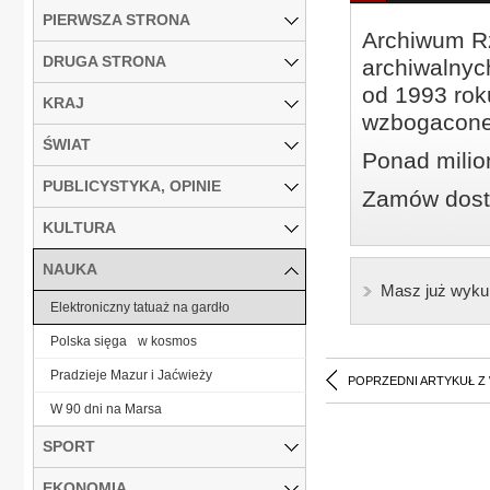
PIERWSZA STRONA
Archiwum Rz
DRUGA STRONA
archiwalnyc
od 1993 roku
KRAJ
wzbogacone
ŚWIAT
Ponad milio
PUBLICYSTYKA, OPINIE
Zamów dostę
KULTURA
NAUKA
Masz już wyku
Elektroniczny tatuaż na gardło
Polska sięga w kosmos
Pradzieje Mazur i Jaćwieży
POPRZEDNI ARTYKUŁ Z
W 90 dni na Marsa
SPORT
EKONOMIA