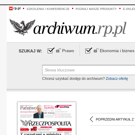
SZKOLENIA I KONFERENCJE
POZNAJ NASZE PRODUKTY
E-SKLE
Prawo
Ekonomia i biznes
SZUKAJ W:
Chcesz uzyskać dostęp do archiwum?
Zobacz ofertę
POPRZEDNI ARTYKUŁ Z