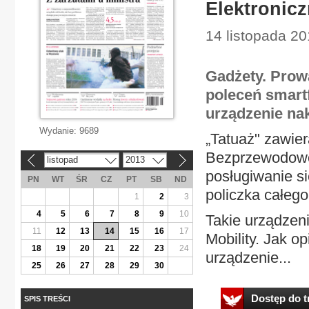
Elektronicz
14 listopada 20
Gadżety. Prow
poleceń smart
urządzenie na
Wydanie:
9689
„Tatuaż" zawier
Bezprzewodowo 
listopad
2013
«
»
posługiwanie s
PN
WT
ŚR
CZ
PT
SB
ND
policzka całego
1
2
3
4
5
6
7
8
9
10
Takie urządzen
11
12
13
14
15
16
17
Mobility. Jak o
18
19
20
21
22
23
24
urządzenie...
25
26
27
28
29
30
Dostęp do tr
SPIS TREŚCI