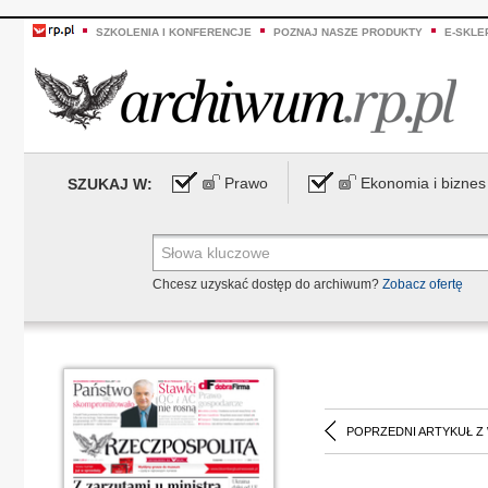
SZKOLENIA I KONFERENCJE
POZNAJ NASZE PRODUKTY
E-SKLE
Prawo
Ekonomia i biznes
SZUKAJ W:
Chcesz uzyskać dostęp do archiwum?
Zobacz ofertę
POPRZEDNI ARTYKUŁ Z