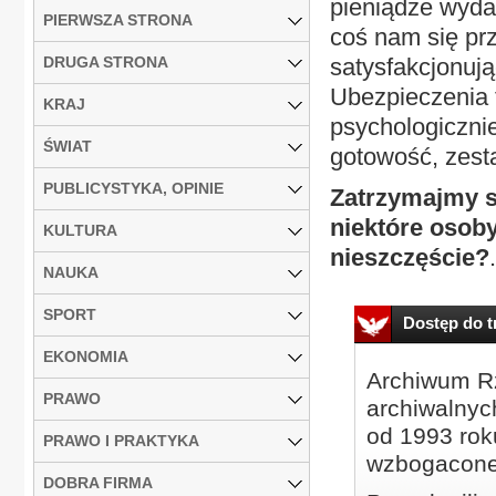
pieniądze wydan
PIERWSZA STRONA
coś nam się pr
DRUGA STRONA
satysfakcjonują
Ubezpieczenia 
KRAJ
psychologiczni
ŚWIAT
gotowość, zest
PUBLICYSTYKA, OPINIE
Zatrzymajmy si
niektóre osoby
KULTURA
nieszczęście?
.
NAUKA
SPORT
Dostęp do tr
EKONOMIA
Archiwum Rz
PRAWO
archiwalnyc
od 1993 roku
PRAWO I PRAKTYKA
wzbogacone
DOBRA FIRMA