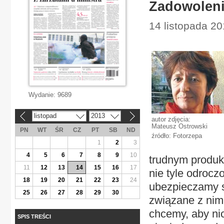
Zadowoleni 
14 listopada 20
Wydanie:
9689
listopad
2013
«
»
autor zdjęcia:
Mateusz Ostrowski
PN
WT
ŚR
CZ
PT
SB
ND
źródło: Fotorzepa
1
2
3
4
5
6
7
8
9
10
trudnym produk
11
12
13
14
15
16
17
nie tyle odrocz
18
19
20
21
22
23
24
ubezpieczamy s
25
26
27
28
29
30
związane z nim 
chcemy, aby nic
SPIS TREŚCI