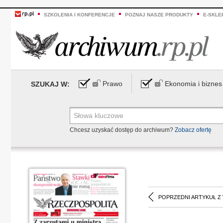
SZKOLENIA I KONFERENCJE
POZNAJ NASZE PRODUKTY
E-SKLE
Prawo
Ekonomia i biznes
SZUKAJ W:
Chcesz uzyskać dostęp do archiwum?
Zobacz ofertę
POPRZEDNI ARTYKUŁ Z