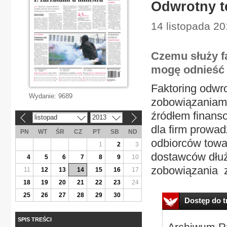
Odwrotny t
14 listopada 20
Czemu służy f
mogę odnieść 
Faktoring odwro
Wydanie:
9689
zobowiązaniami 
źródłem finans
listopad
2013
«
»
dla firm prowa
PN
WT
ŚR
CZ
PT
SB
ND
odbiorców towar
1
2
3
dostawców dłuż
4
5
6
7
8
9
10
zobowiązania z
11
12
13
14
15
16
17
18
19
20
21
22
23
24
25
26
27
28
29
30
Dostęp do tr
SPIS TREŚCI
Archiwum Rz