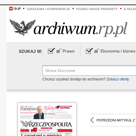
SZKOLENIA I KONFERENCJE
POZNAJ NASZE PRODUKTY
E-SKLE
Prawo
Ekonomia i biznes
SZUKAJ W:
Chcesz uzyskać dostęp do archiwum?
Zobacz ofertę
POPRZEDNI ARTYKUŁ Z