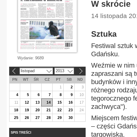
W skrócie
14 listopada 20
Sztuka
Festiwal sztuk 
Gdańsku.
Wydanie:
9689
Weźmie w nim ud
listopad
2013
«
»
zapraszani są 
PN
WT
ŚR
CZ
PT
SB
ND
budynków i inny
1
2
3
różnego rodzaju
4
5
6
7
8
9
10
tegorocznego fe
11
12
13
14
15
16
17
zachwyca").
18
19
20
21
22
23
24
Miejscem festi
25
26
27
28
29
30
– części Gdańs
SPIS TREŚCI
targowiska.