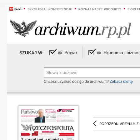
SZKOLENIA I KONFERENCJE
POZNAJ NASZE PRODUKTY
E-SKLE
Prawo
Ekonomia i biznes
SZUKAJ W:
Chcesz uzyskać dostęp do archiwum?
Zobacz ofertę
POPRZEDNI ARTYKUŁ Z