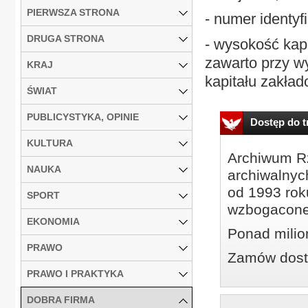
PIERWSZA STRONA
- numer identyf
DRUGA STRONA
- wysokość kapi
zawarto przy w
KRAJ
kapitału zakład
ŚWIAT
PUBLICYSTYKA, OPINIE
Dostęp do tr
KULTURA
Archiwum Rz
NAUKA
archiwalnyc
od 1993 roku
SPORT
wzbogacone
EKONOMIA
Ponad milio
PRAWO
Zamów dostę
PRAWO I PRAKTYKA
DOBRA FIRMA