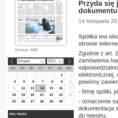
Przyda się
dokumentu
14 listopada 20
Spółka ma obo
stronie intern
Wydanie:
9689
Zgodnie z art. 
zamówienia han
listopad
2013
«
»
odpowiedzialno
PN
WT
ŚR
CZ
PT
SB
ND
elektronicznej,
1
2
3
powinny zawier
4
5
6
7
8
9
10
11
12
13
14
15
16
17
- firmę spółki, j
18
19
20
21
22
23
24
- oznaczenie s
25
26
27
28
29
30
dokumentacja s
do rejestru;
SPIS TREŚCI