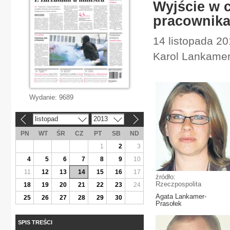
Wyjście w 
pracownik
14 listopada 20
Karol Lankame
Wydanie:
9689
listopad
2013
«
»
PN
WT
ŚR
CZ
PT
SB
ND
1
2
3
4
5
6
7
8
9
10
11
12
13
14
15
16
17
źródło:
Rzeczpospolita
18
19
20
21
22
23
24
Agata Lankamer-
25
26
27
28
29
30
Prasołek
SPIS TREŚCI