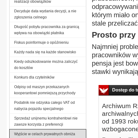
realizacji obowiązków
odpracowywani
Decyduje data wydania decyzji, a nie
którym miało o
zgłoszenia celnego
stale przelicz
Długość pobytu pracownika za granicą
Prosto przy
wpływa na obowiązki płatnika
Fiskus poinformuje o opóźnieniu
Najmniej probl
Każdy nada się na każde stanowisko
pracowników w
Kiedy odszkodowanie można zaliczyć
pensja jest bo
do kosztów
stawki wynikając
Konkurs dla czytelników
Odpisy od maszyn przekazanych
Dostęp do tr
kooperantowi pomniejszą przychody
Podatnik nie odzyska całego VAT od
Archiwum Rz
nabycia pojazdu specjalnego
archiwalnyc
Sprzedaż unijnemu kontrahentowi nie
od 1993 roku
zawsze korzysta z preferencji
wzbogacone
Wyjście w celach prywatnych obniża