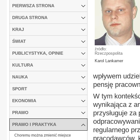
PIERWSZA STRONA
DRUGA STRONA
KRAJ
ŚWIAT
źródło:
PUBLICYSTYKA, OPINIE
Rzeczpospolita
Karol Lankamer
KULTURA
wpływem udziel
NAUKA
pensję pracown
SPORT
W tym kontekśc
EKONOMIA
wynikająca z ar
przysługuje za 
PRAWO
odpracowywanie
PRAWO I PRAKTYKA
regularnego prz
Choremu można zmienić miejsce
pracodawców, 