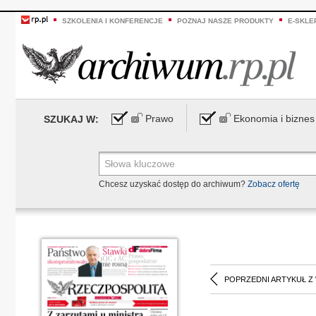
SZKOLENIA I KONFERENCJE
POZNAJ NASZE PRODUKTY
E-SKLE
Prawo
Ekonomia i biznes
SZUKAJ W:
Chcesz uzyskać dostęp do archiwum?
Zobacz ofertę
POPRZEDNI ARTYKUŁ Z