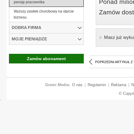
Ponad milio
pensję pracownika
Zamów dostę
Wyższy zasiłek chorobowy na starcie
biznesu
DOBRA FIRMA
Masz już wyku
MOJE PIENIĄDZE
Zamów abonament
POPRZEDNI ARTYKUŁ Z
Gremi Media:
O nas
|
Regulamin
|
Reklama
|
N
© Copyr