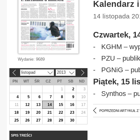
Kalendarz 
14 listopada 20
Czwartek, 14
- KGHM – wypła
- PZU – publika
Wydanie:
9689
- PGNiG – publi
listopad
2013
«
»
Piątek, 15 l
PN
WT
ŚR
CZ
PT
SB
ND
1
2
3
- Synthos – pub
4
5
6
7
8
9
10
11
12
13
14
15
16
17
POPRZEDNI ARTYKUŁ Z
18
19
20
21
22
23
24
25
26
27
28
29
30
SPIS TREŚCI