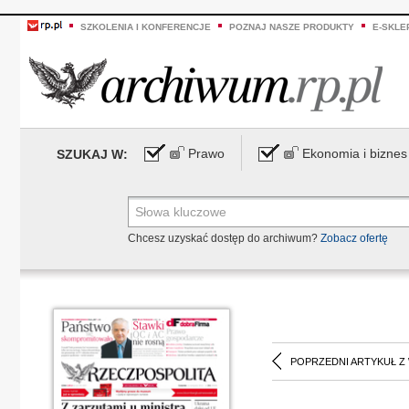
SZKOLENIA I KONFERENCJE
POZNAJ NASZE PRODUKTY
E-SKLE
Prawo
Ekonomia i biznes
SZUKAJ W:
Chcesz uzyskać dostęp do archiwum?
Zobacz ofertę
POPRZEDNI ARTYKUŁ Z