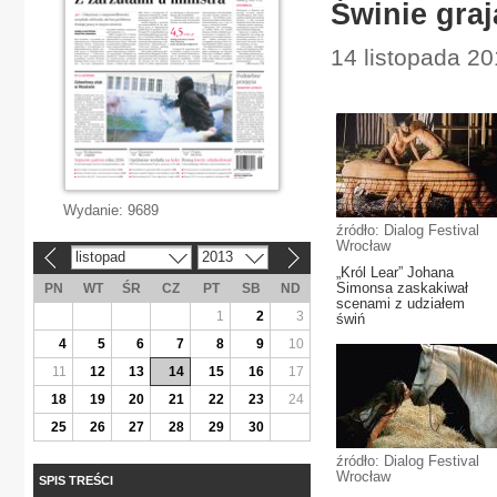
Świnie graj
14 listopada 20
Wydanie:
9689
źródło: Dialog Festival
Wrocław
listopad
2013
«
»
„Król Lear” Johana
Simonsa zaskakiwał
PN
WT
ŚR
CZ
PT
SB
ND
scenami z udziałem
1
2
3
świń
4
5
6
7
8
9
10
11
12
13
14
15
16
17
18
19
20
21
22
23
24
25
26
27
28
29
30
źródło: Dialog Festival
Wrocław
SPIS TREŚCI