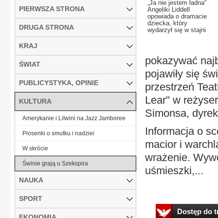
„Ja nie jestem ładna”
PIERWSZA STRONA
Angeliki Liddell
opowiada o dramacie
dziecka, który
DRUGA STRONA
wydarzył się w stajni
KRAJ
pokazywać najb
ŚWIAT
pojawiły się św
PUBLICYSTYKA, OPINIE
przestrzeń Teat
Lear" w reżyser
KULTURA
Simonsa, dyrek
Amerykanie i Litwini na Jazz Jamboree
Informacja o s
Piosenki o smutku i nadziei
macior i warch
W skrócie
wrażenie. Wywo
Świnie grają u Szekspira
uśmieszki,...
NAUKA
SPORT
Dostęp do tr
EKONOMIA