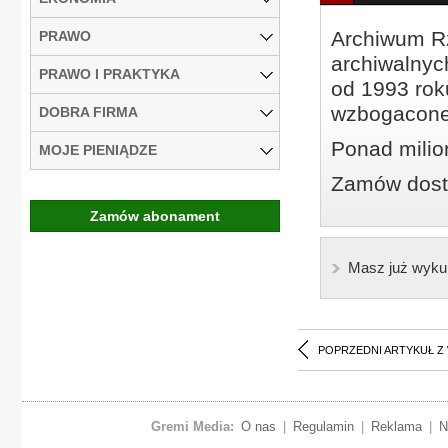
Archiwum Rz
PRAWO
archiwalnyc
PRAWO I PRAKTYKA
od 1993 roku
wzbogacone
DOBRA FIRMA
Ponad milio
MOJE PIENIĄDZE
Zamów dostę
Zamów abonament
Masz już wyku
POPRZEDNI ARTYKUŁ Z
Gremi Media:
O nas
|
Regulamin
|
Reklama
|
N