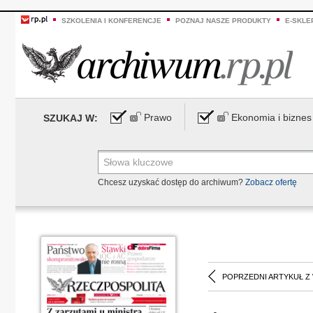
SZKOLENIA I KONFERENCJE
POZNAJ NASZE PRODUKTY
E-SKLE
Prawo
Ekonomia i biznes
SZUKAJ W:
Chcesz uzyskać dostęp do archiwum?
Zobacz ofertę
POPRZEDNI ARTYKUŁ Z