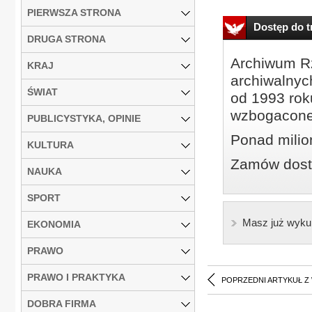
PIERWSZA STRONA
Dostęp do tr
DRUGA STRONA
Archiwum Rz
KRAJ
archiwalnyc
ŚWIAT
od 1993 roku
wzbogacone
PUBLICYSTYKA, OPINIE
Ponad milio
KULTURA
Zamów dostę
NAUKA
SPORT
Masz już wyku
EKONOMIA
PRAWO
PRAWO I PRAKTYKA
POPRZEDNI ARTYKUŁ Z
DOBRA FIRMA