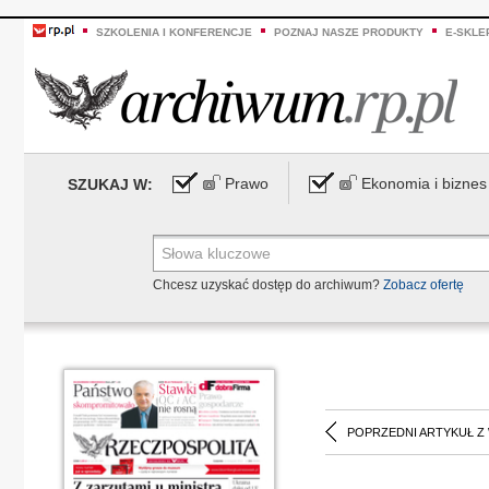
SZKOLENIA I KONFERENCJE
POZNAJ NASZE PRODUKTY
E-SKLE
Prawo
Ekonomia i biznes
SZUKAJ W:
Chcesz uzyskać dostęp do archiwum?
Zobacz ofertę
POPRZEDNI ARTYKUŁ Z