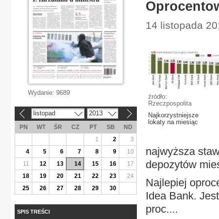
Oprocentow
14 listopada 20
Wydanie:
9689
źródło:
Rzeczpospolita
listopad
2013
«
»
Najkorzystniejsze
lokaty na miesiąc
PN
WT
ŚR
CZ
PT
SB
ND
1
2
3
najwyższa stawk
4
5
6
7
8
9
10
depozytów mies
11
12
13
14
15
16
17
18
19
20
21
22
23
24
Najlepiej oproc
25
26
27
28
29
30
Idea Bank. Jest
proc....
SPIS TREŚCI