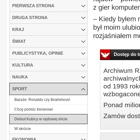
PIERWSZA STRONA
z gier kompute
DRUGA STRONA
– Kiedy byłem m
był moim ulubio
KRAJ
rozjaśniałem mo
ŚWIAT
PUBLICYSTYKA, OPINIE
Dostęp do tr
KULTURA
Archiwum Rz
NAUKA
archiwalnyc
od 1993 roku
SPORT
wzbogacone
Baraże: Ronaldo czy Ibrahimović
Ponad milio
Chcę pomóc trenerowi
Zamów dostę
Debiut Kubicy w rajdowej elicie
W skrócie
EKONOMIA