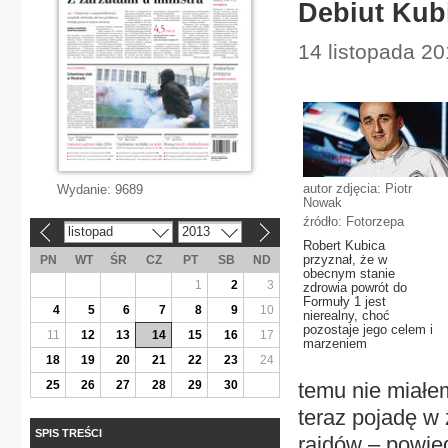
Debiut Kubi
14 listopada 201
autor zdjęcia: Piotr
Wydanie:
9689
Nowak
źródło: Fotorzepa
listopad
2013
«
»
Robert Kubica
przyznał, że w
PN
WT
ŚR
CZ
PT
SB
ND
obecnym stanie
1
2
3
zdrowia powrót do
Formuły 1 jest
4
5
6
7
8
9
10
nierealny, choć
pozostaje jego celem i
11
12
13
14
15
16
17
marzeniem
18
19
20
21
22
23
24
25
26
27
28
29
30
temu nie miałem
teraz pojadę w
SPIS TREŚCI
rajdów – powied