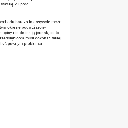
y stawkę 20 proc.
mochodu bardzo intensywnie może
w tym okresie podwyższony
episy nie definiują jednak, co to
zedsiębiorca musi dokonać takiej
e być pewnym problemem.