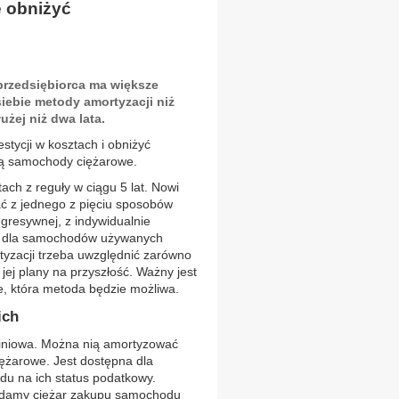
e obniżyć
rzedsiębiorca ma większe
iebie metody amortyzacji niż
użej niż dwa lata.
stycji w kosztach i obniżyć
są samochody ciężarowe.
ch z reguły w ciągu 5 lat. Nowi
ć z jednego z pięciu sposobów
egresywnej, z indywidualnie
ji dla samochodów używanych
tyzacji trzeba uwzględnić zarówno
 jej plany na przyszłość. Ważny jest
e, która metoda będzie możliwa.
ich
liniowa. Można nią amortyzować
ężarowe. Jest dostępna dla
du na ich status podatkowy.
kładamy ciężar zakupu samochodu