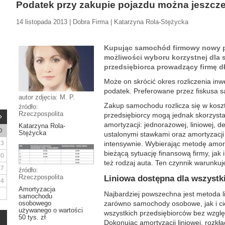
Podatek przy zakupie pojazdu można jeszcz
14 listopada 2013 | Dobra Firma | Katarzyna Rola-Stężycka
Kupując samochód firmowy nowy p
możliwości wyboru korzystnej dla s
przedsiębiorca prowadzący firmę dł
Może on skrócić okres rozliczenia inwe
podatek. Preferowane przez fiskusa 
autor zdjęcia: M. P.
Zakup samochodu rozlicza się w koszta
źródło:
Rzeczpospolita
przedsiębiorcy mogą jednak skorzysta
amortyzacji: jednorazowej, liniowej, d
Katarzyna Rola-
D
Stężycka
ustalonymi stawkami oraz amortyzac
3
intensywnie. Wybierając metodę amor
bieżącą sytuację finansową firmy, jak i
10
też rodzaj auta. Ten czynnik warunkuj
17
źródło:
Rzeczpospolita
Liniowa dostępna dla wszystk
24
Amortyzacja
Najbardziej powszechna jest metoda 
samochodu
osobowego
zarówno samochody osobowe, jak i ci
używanego o wartości
wszystkich przedsiębiorców bez wzglę
50 tys. zł
Dokonując amortyzacji liniowej, roz