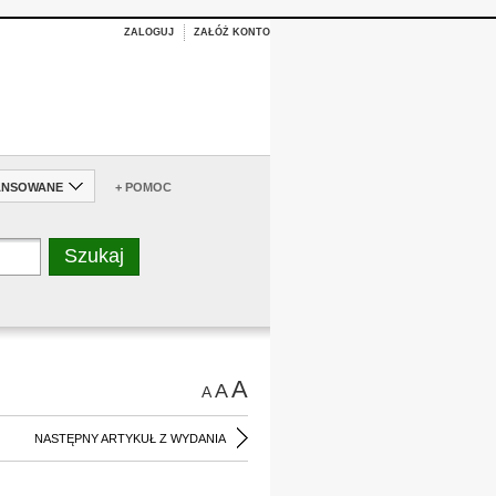
ZALOGUJ
ZAŁÓŻ KONTO
ANSOWANE
+ POMOC
A
A
A
NASTĘPNY ARTYKUŁ Z WYDANIA