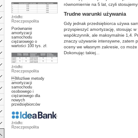
równomiernie na 5 lat, czyli stosujem
Trudne warunki używania
źródło:
Rzeczpospolita
Gdy jednak przedsiębiorca używa sa
Porównanie
przyspieszyć amortyzację, stosując 
amortyzacji
współczynnik, ale maksymalnie 1,4. Prz
samochodu
znaczy używanie intensywne, zatem pr
ciężarowego o
wartości 100 tys. zł.
oceny we własnym zakresie, co moż
Dokonując takiej...
źródło:
Rzeczpospolita
Możliwe metody
amortyzacji
samochodu
osobowego i
ciężarowego dla
nowych
przedsiębiorców
źródło:
Rzeczpospolita