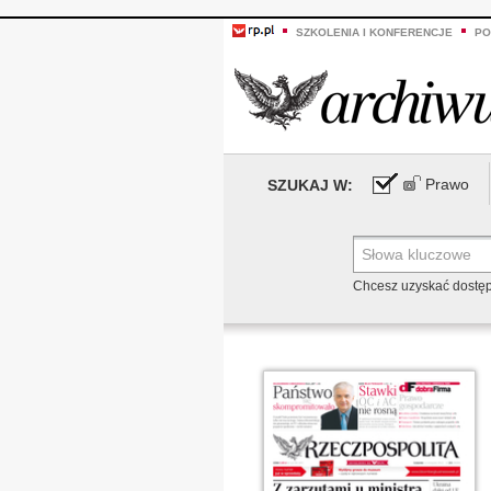
SZKOLENIA I KONFERENCJE
PO
Prawo
SZUKAJ W:
Chcesz uzyskać dostę